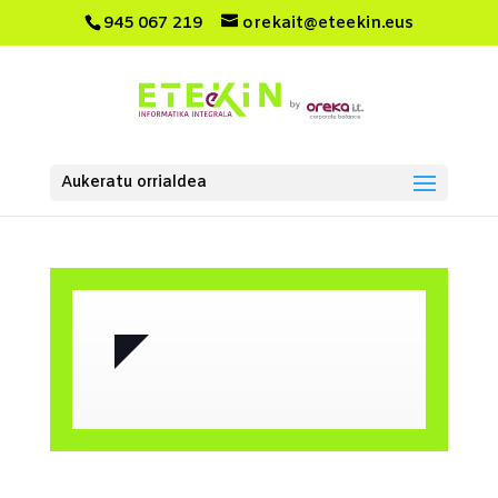
945 067 219
orekait@eteekin.eus
Aukeratu orrialdea