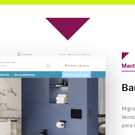
Mant
Ba
Migra
técni
para 