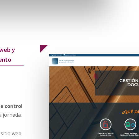
 web y
ento
e control
a jornada.
sitio web