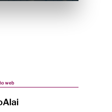
ño web
oAlai