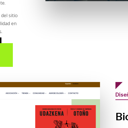
te.
o
del sitio
lidad en
s.
Dise
Bi