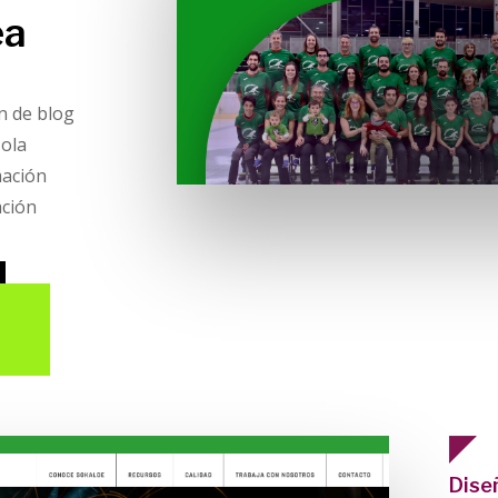
ea
n de blog
sola
mación
ación
Dise