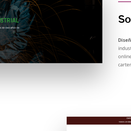
So
Dise
indus
onlin
carter