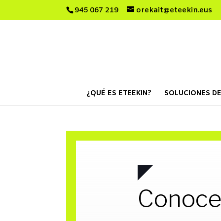
945 067 219
orekait@eteekin.eus
¿QUÉ ES ETEEKIN?
SOLUCIONES DE
Conoce