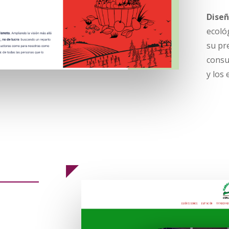
Dise
ecoló
su pr
consu
y los