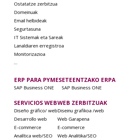
Ostatatze zerbitzua
Domeinuak
Email helbideak
Segurtasuna
IT Sistemak eta Sareak
Lanaldiaren erregistroa
Monitorizazioa
…
ERP PARA PYMES
ETEENTZAKO ERPA
SAP Business ONE
SAP Business ONE
SERVICIOS WEB
WEB ZERBITZUAK
Diseño gráfico/ web
Diseinu grafikoa /web
Desarrollo web
Web Garapena
E-commerce
E-commerce
Analítica web/SEO
Web Analitika/SEO