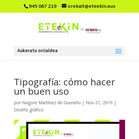
945 067 219
orekait@eteekin.eus
Aukeratu orrialdea
Tipografía: cómo hacer
un buen uso
por
Nagore Martínez de Guereñu
|
Nov 21, 2019
|
Diseño gráfico