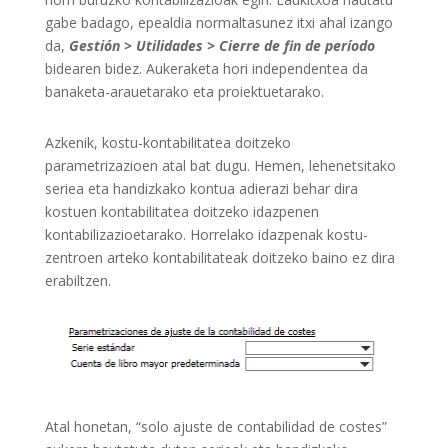
gabe badago, epealdia normaltasunez itxi ahal izango
da,
Gestión >
Utilidades >
Cierre de fin de período
bidearen bidez. Aukeraketa hori independentea da
banaketa-arauetarako eta proiektuetarako.
Azkenik, kostu-kontabilitatea doitzeko
parametrizazioen atal bat dugu. Hemen, lehenetsitako
seriea eta handizkako kontua adierazi behar dira
kostuen kontabilitatea doitzeko idazpenen
kontabilizazioetarako. Horrelako idazpenak kostu-
zentroen arteko kontabilitateak doitzeko baino ez dira
erabiltzen.
Atal honetan, “solo ajuste de contabilidad de costes”