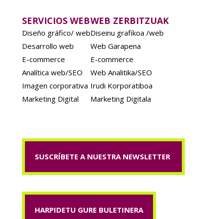
SERVICIOS WEB
WEB ZERBITZUAK
Diseño gráfico/ web
Diseinu grafikoa /web
Desarrollo web
Web Garapena
E-commerce
E-commerce
Analítica web/SEO
Web Analitika/SEO
Imagen corporativa
Irudi Korporatiboa
Marketing Digital
Marketing Digitala
SUSCRÍBETE A NUESTRA NEWSLETTER
HARPIDETU GURE BULETINERA