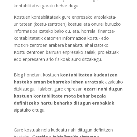
kontabilitatea garatu behar dugu.
Kostuen kontabilitateak gure enpresako antolaketa-
unitateen (kostu-zentroen) kostuei eta onurei buruzko
informazioa izateko balio du, eta, horrela, finantza-
kontabilitatetik datorren informazioa kostu- edo
mozkin-zentroen arabera banakatu ahal izateko.
Kostu-zentroen barruan enpresako sailak, proiektuak
edo enpresaren arlo fisikoak aurki ditzakegu.
Blog honetan, kostuen
kontabilitatea kudeatzen
hasteko eman beharreko lehen urratsak
azalduko
dizkizuegu. Halaber, gure enpresan
ezarri nahi dugun
kostuen kontabilitate mota behar bezala
definitzeko hartu beharko ditugun erabakiak
aipatuko ditugu.
Gure kostuak nola kudeatu nahi ditugun definitzen
hasteko,
Gestión > Inicialización sistema >