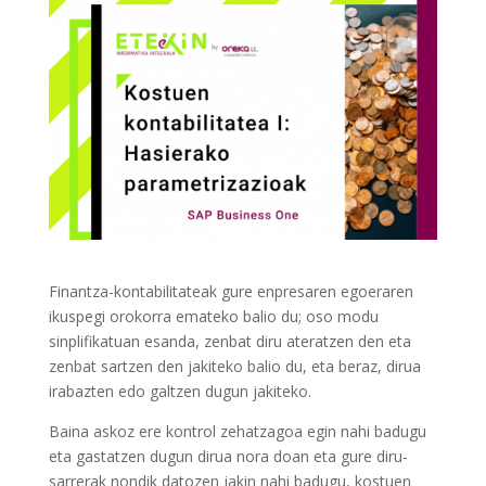
Finantza-kontabilitateak gure enpresaren egoeraren
ikuspegi orokorra emateko balio du; oso modu
sinplifikatuan esanda, zenbat diru ateratzen den eta
zenbat sartzen den jakiteko balio du, eta beraz, dirua
irabazten edo galtzen dugun jakiteko.
Baina askoz ere kontrol zehatzagoa egin nahi badugu
eta gastatzen dugun dirua nora doan eta gure diru-
sarrerak nondik datozen jakin nahi badugu, kostuen