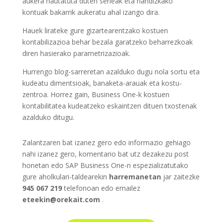
aukera hautatuta duten serieak eta handizkako
kontuak bakarrik aukeratu ahal izango dira.
Hauek lirateke gure gizartearentzako kostuen
kontabilizazioa behar bezala garatzeko beharrezkoak
diren hasierako parametrizazioak.
Hurrengo blog-sarreretan azalduko dugu nola sortu eta
kudeatu dimentsioak, banaketa-arauak eta kostu-
zentroa. Horrez gain, Business One-k kostuen
kontabilitatea kudeatzeko eskaintzen dituen txostenak
azalduko ditugu.
Zalantzaren bat izanez gero edo informazio gehiago
nahi izanez gero, komentario bat utz dezakezu post
honetan edo SAP Business One-n espezializatutako
gure aholkulari-taldearekin
harremanetan
jar zaitezke
945 067 219
telefonoan edo emailez
eteekin@orekait.com
.