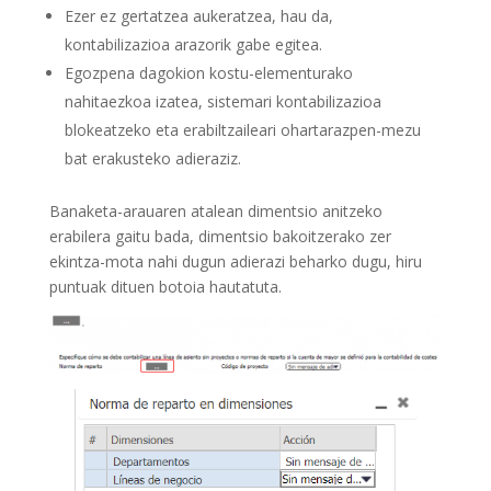
Ezer ez gertatzea aukeratzea, hau da,
kontabilizazioa arazorik gabe egitea.
Egozpena dagokion kostu-elementurako
nahitaezkoa izatea, sistemari kontabilizazioa
blokeatzeko eta erabiltzaileari ohartarazpen-mezu
bat erakusteko adieraziz.
Banaketa-arauaren atalean dimentsio anitzeko
erabilera gaitu bada, dimentsio bakoitzerako zer
ekintza-mota nahi dugun adierazi beharko dugu, hiru
puntuak dituen botoia hautatuta.