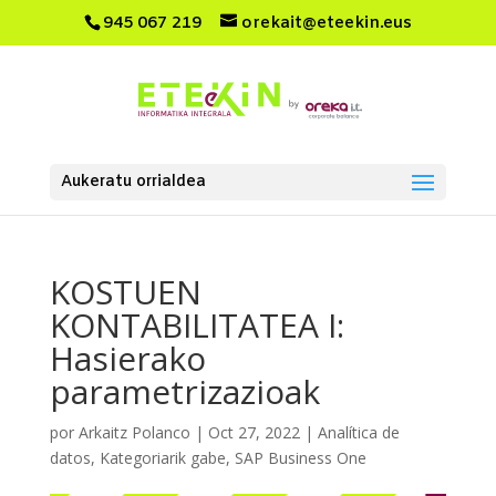
945 067 219
orekait@eteekin.eus
Aukeratu orrialdea
KOSTUEN
KONTABILITATEA I:
Hasierako
parametrizazioak
por
Arkaitz Polanco
|
Oct 27, 2022
|
Analítica de
datos
,
Kategoriarik gabe
,
SAP Business One