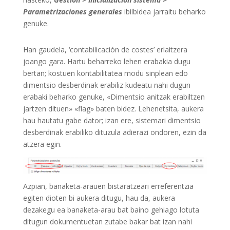
Parametrizaciones generales
ibilbidea jarraitu beharko
genuke.
Han gaudela, ‘contabilicación de costes’ erlaitzera
joango gara. Hartu beharreko lehen erabakia dugu
bertan; kostuen kontabilitatea modu sinplean edo
dimentsio desberdinak erabiliz kudeatu nahi dugun
erabaki beharko genuke, «Dimentsio anitzak erabiltzen
jartzen dituen» «flag» baten bidez. Lehenetsita, aukera
hau hautatu gabe dator; izan ere, sistemari dimentsio
desberdinak erabiliko dituzula adierazi ondoren, ezin da
atzera egin.
Azpian, banaketa-arauen bistaratzeari erreferentzia
egiten dioten bi aukera ditugu, hau da, aukera
dezakegu ea banaketa-arau bat baino gehiago lotuta
ditugun dokumentuetan zutabe bakar bat izan nahi