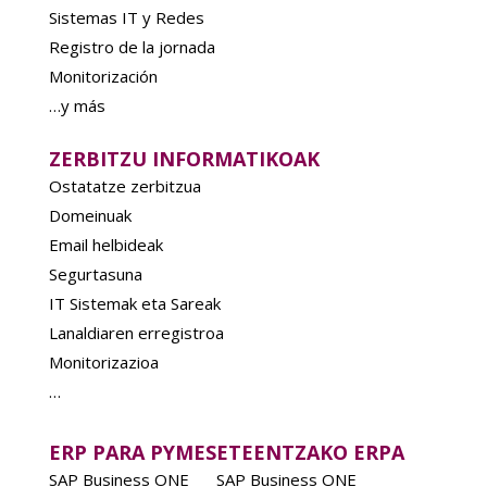
Sistemas IT y Redes
Registro de la jornada
Monitorización
…y más
ZERBITZU INFORMATIKOAK
Ostatatze zerbitzua
Domeinuak
Email helbideak
Segurtasuna
IT Sistemak eta Sareak
Lanaldiaren erregistroa
Monitorizazioa
…
ERP PARA PYMES
ETEENTZAKO ERPA
SAP Business ONE
SAP Business ONE