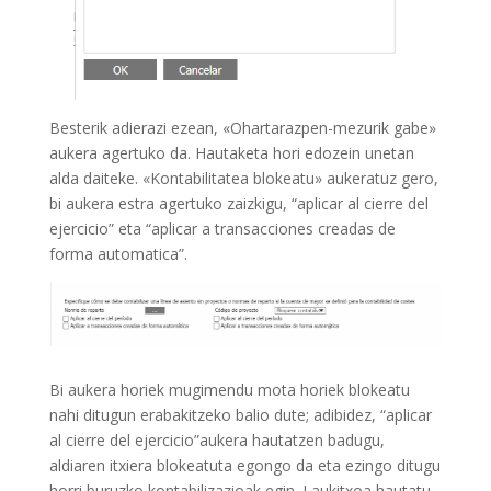
Besterik adierazi ezean, «Ohartarazpen-mezurik gabe»
aukera agertuko da. Hautaketa hori edozein unetan
alda daiteke. «Kontabilitatea blokeatu» aukeratuz gero,
bi aukera estra agertuko zaizkigu, “aplicar al cierre del
ejercicio” eta “aplicar a transacciones creadas de
forma automatica”.
Bi aukera horiek mugimendu mota horiek blokeatu
nahi ditugun erabakitzeko balio dute; adibidez, “aplicar
al cierre del ejercicio”aukera hautatzen badugu,
aldiaren itxiera blokeatuta egongo da eta ezingo ditugu
horri buruzko kontabilizazioak egin. Laukitxoa hautatu