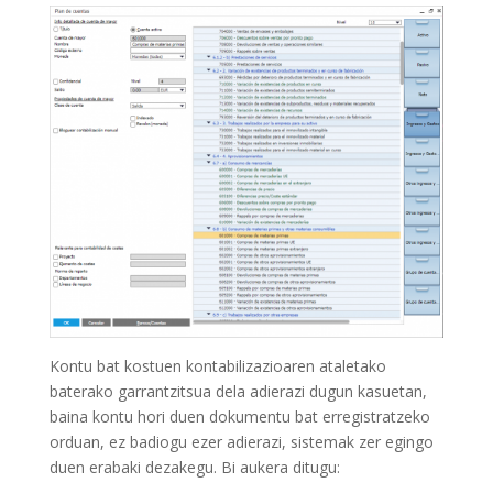
Kontu bat kostuen kontabilizazioaren ataletako
baterako garrantzitsua dela adierazi dugun kasuetan,
baina kontu hori duen dokumentu bat erregistratzeko
orduan, ez badiogu ezer adierazi, sistemak zer egingo
duen erabaki dezakegu. Bi aukera ditugu: