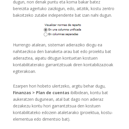
dugun, non denak puntu eta koma bakar batez
bereizita agertuko zaizkigun, edo, aitzitik, kostu zentro
bakoitzeko zutabe independente bat izan nahi dugun.
Hurrengo atalean, sistemari adieraziko diogu ea
nahitaezkoa den banaketa-arau bat edo proiektu bat
adieraztea, aipatu ditugun kontuetan kostuen
kontabilitaterako garrantzitsuak diren kontabilizazioak
egiterakoan.
Ezarpen hori hobeto ulertzeko, argitu behar dugu,
Finanzas > Plan de cuentas
ibilbidean, kontu bat
aukeratzen dugunean, atal bat dago non adieraz
dezakezu kontu hori garrantzitsua den kostuen
kontabilitateko edozein ataletarako (proiektua, kostu-
elementua edo dimentsio bat).