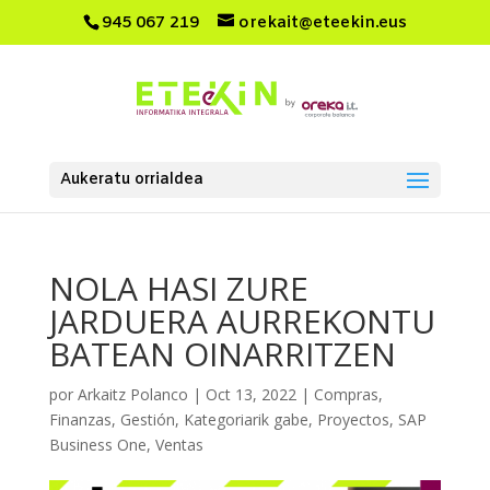
945 067 219
orekait@eteekin.eus
Aukeratu orrialdea
NOLA HASI ZURE
JARDUERA AURREKONTU
BATEAN OINARRITZEN
por
Arkaitz Polanco
|
Oct 13, 2022
|
Compras
,
Finanzas
,
Gestión
,
Kategoriarik gabe
,
Proyectos
,
SAP
Business One
,
Ventas