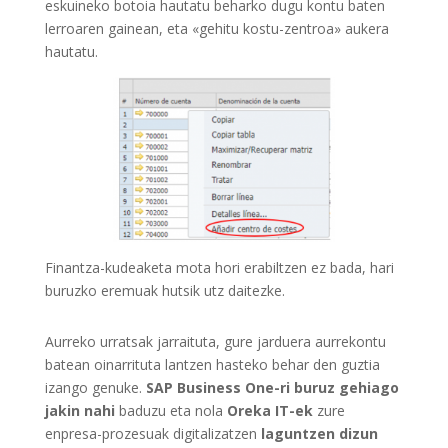
eskuineko botoia hautatu beharko dugu kontu baten
lerroaren gainean, eta «gehitu kostu-zentroa» aukera
hautatu.
Finantza-kudeaketa mota hori erabiltzen ez bada, hari
buruzko eremuak hutsik utz daitezke.
Aurreko urratsak jarraituta, gure jarduera aurrekontu
batean oinarrituta lantzen hasteko behar den guztia
izango genuke.
SAP Business One-ri buruz gehiago
jakin nahi
baduzu eta nola
Oreka IT-ek
zure
enpresa-prozesuak digitalizatzen
laguntzen dizun