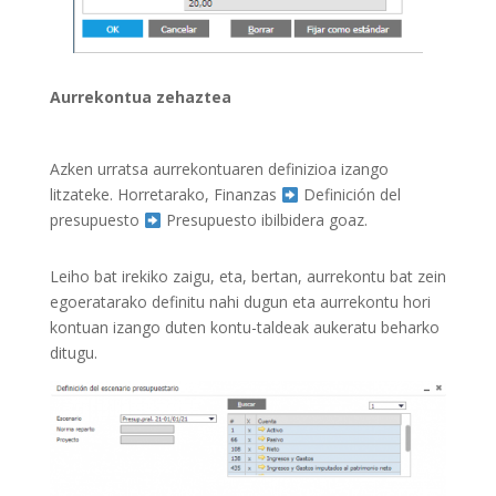
Aurrekontua zehaztea
Azken urratsa aurrekontuaren definizioa izango
litzateke. Horretarako, Finanzas
Definición del
presupuesto
Presupuesto ibilbidera goaz.
Leiho bat irekiko zaigu, eta, bertan, aurrekontu bat zein
egoeratarako definitu nahi dugun eta aurrekontu hori
kontuan izango duten kontu-taldeak aukeratu beharko
ditugu.