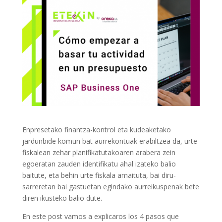
Enpresetako finantza-kontrol eta kudeaketako
jardunbide komun bat aurrekontuak erabiltzea da, urte
fiskalean zehar planifikatutakoaren arabera zein
egoeratan zauden identifikatu ahal izateko balio
baitute, eta behin urte fiskala amaituta, bai diru-
sarreretan bai gastuetan egindako aurreikuspenak bete
diren ikusteko balio dute.
En este post vamos a explicaros los 4 pasos que