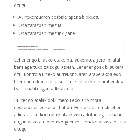
ditugu:
Aurrekontuaren desbiderapena blokeatu
Ohartarazpen-mezua
Ohartarazpen-mezurik gabe
Lehenengo bi aukeretako bat aukeratuz gero, bi atal
berri agertuko zaizkigu azpian. Lehenengoak bi aukera
ditu, kontrola urteko aurrekontuaren araberakoa edo
hilero aurrekontuan jasotako zenbatekoen araberakoa
izatea nahi dugun adierazteko.
Hurrengo atalak dokumentu edo arlo mota
desberdinen zerrenda bat du. Hemen, sistemak lehen
adierazitako kontrol-ekintzak zein arlotan egitea nahi
dugun aukeratu beharko genuke. Honako aukera hauek
ditugu: