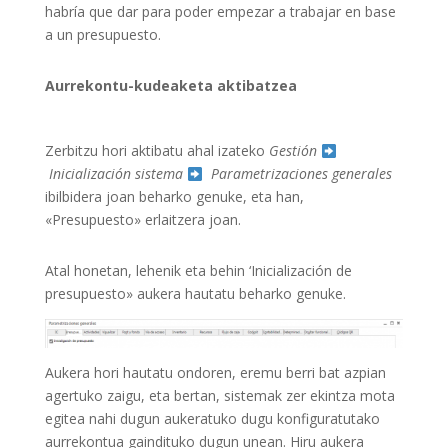
habría que dar para poder empezar a trabajar en base
a un presupuesto.
Aurrekontu-kudeaketa aktibatzea
Zerbitzu hori aktibatu ahal izateko
Gestión
Inicialización sistema
Parametrizaciones generales
ibilbidera joan beharko genuke, eta han,
«Presupuesto» erlaitzera joan.
Atal honetan, lehenik eta behin ‘Inicialización de
presupuesto» aukera hautatu beharko genuke.
Aukera hori hautatu ondoren, eremu berri bat azpian
agertuko zaigu, eta bertan, sistemak zer ekintza mota
egitea nahi dugun aukeratuko dugu konfiguratutako
aurrekontua gaindituko dugun unean. Hiru aukera