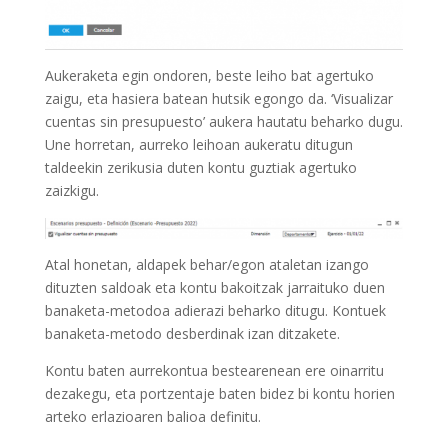
Aukeraketa egin ondoren, beste leiho bat agertuko
zaigu, eta hasiera batean hutsik egongo da. ‘Visualizar
cuentas sin presupuesto’ aukera hautatu beharko dugu.
Une horretan, aurreko leihoan aukeratu ditugun
taldeekin zerikusia duten kontu guztiak agertuko
zaizkigu.
Atal honetan, aldapek behar/egon ataletan izango
dituzten saldoak eta kontu bakoitzak jarraituko duen
banaketa-metodoa adierazi beharko ditugu. Kontuek
banaketa-metodo desberdinak izan ditzakete.
Kontu baten aurrekontua bestearenean ere oinarritu
dezakegu, eta portzentaje baten bidez bi kontu horien
arteko erlazioaren balioa definitu.