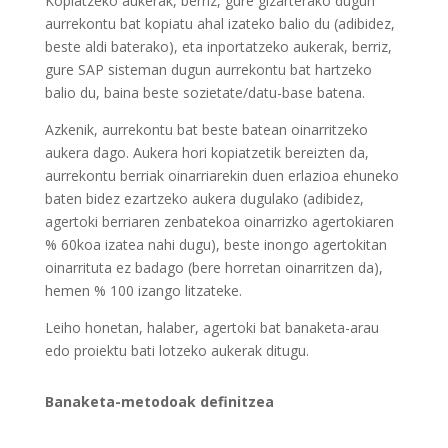
Kopiatzeko aukerak, berriz, gure gizarterako dugun
aurrekontu bat kopiatu ahal izateko balio du (adibidez,
beste aldi baterako), eta inportatzeko aukerak, berriz,
gure SAP sisteman dugun aurrekontu bat hartzeko
balio du, baina beste sozietate/datu-base batena.
Azkenik, aurrekontu bat beste batean oinarritzeko
aukera dago. Aukera hori kopiatzetik bereizten da,
aurrekontu berriak oinarriarekin duen erlazioa ehuneko
baten bidez ezartzeko aukera dugulako (adibidez,
agertoki berriaren zenbatekoa oinarrizko agertokiaren
% 60koa izatea nahi dugu), beste inongo agertokitan
oinarrituta ez badago (bere horretan oinarritzen da),
hemen % 100 izango litzateke.
Leiho honetan, halaber, agertoki bat banaketa-arau
edo proiektu bati lotzeko aukerak ditugu.
Banaketa-metodoak definitzea