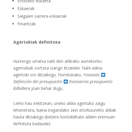
Erosteko eskaera
Eskaerak
Salgaien sarrera-eskaerak
Finantzak
Agertokiak definitzea
Hurrengo urratsa nahi den aldirako aurrekontu-
agertokiak sortzea izango litzateke. Nahi adina
agertoki sor ditzakegu. Horretarako,
Finanzas
Definición del presupuesto
Escenarios presupuesto
ibilbidera joan behar dugu.
Leiho hau irekitzean, uneko aldia agertuko zaigu
lehenetsita, baina iragandako zein etorkizuneko aldiak
hauta ditzakegu (betiere kontabilitate-aldien eremuan
definituta badaude).