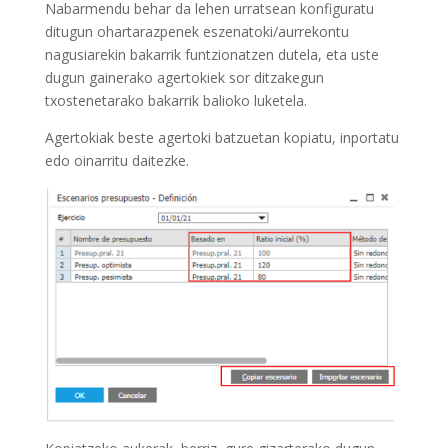
Nabarmendu behar da lehen urratsean konfiguratu
ditugun ohartarazpenek eszenatoki/aurrekontu
nagusiarekin bakarrik funtzionatzen dutela, eta uste
dugun gainerako agertokiek sor ditzakegun
txostenetarako bakarrik balioko luketela.
Agertokiak beste agertoki batzuetan kopiatu, inportatu
edo oinarritu daitezke.