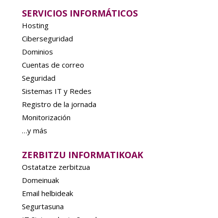
SERVICIOS INFORMÁTICOS
Hosting
Ciberseguridad
Dominios
Cuentas de correo
Seguridad
Sistemas IT y Redes
Registro de la jornada
Monitorización
…y más
ZERBITZU INFORMATIKOAK
Ostatatze zerbitzua
Domeinuak
Email helbideak
Segurtasuna