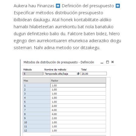
Aukera hau Finanzas
Definición del presupuesto
Especificar métodos distribución presupuesto
ibilbidean daukagu. Atal honek kontabilitate-aldiko
hamabi hilabeteetan aurrekontu bat nola banatuko
dugun definitzeko balio du. Faktore baten bidez, hilero
egingo den aurrekontuaren ehunekoa adieraziko diogu
sistemari. Nahi adina metodo sor ditzakegu.