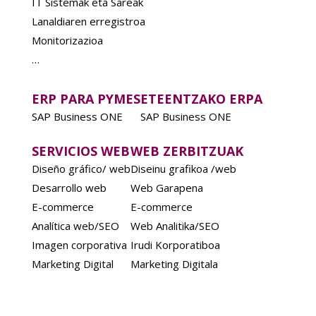
IT Sistemak eta Sareak
Lanaldiaren erregistroa
Monitorizazioa
…
ERP PARA PYMES
ETEENTZAKO ERPA
SAP Business ONE
SAP Business ONE
SERVICIOS WEB
WEB ZERBITZUAK
Diseño gráfico/ web
Diseinu grafikoa /web
Desarrollo web
Web Garapena
E-commerce
E-commerce
Analítica web/SEO
Web Analitika/SEO
Imagen corporativa
Irudi Korporatiboa
Marketing Digital
Marketing Digitala