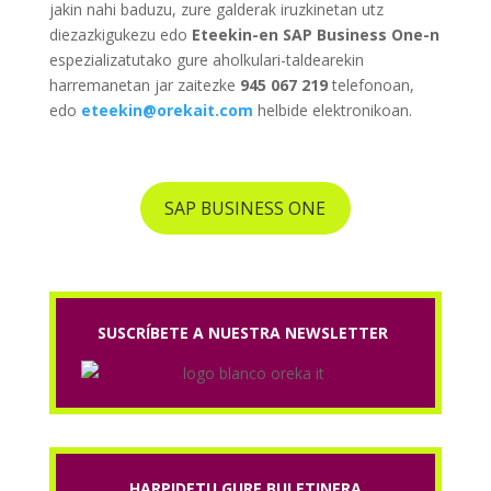
jakin nahi baduzu, zure galderak iruzkinetan utz
diezazkigukezu edo
Eteekin-en SAP Business One-n
espezializatutako gure aholkulari-taldearekin
harremanetan jar zaitezke
945 067 219
telefonoan,
edo
eteekin@orekait.com
helbide elektronikoan.
SAP BUSINESS ONE
SUSCRÍBETE A NUESTRA NEWSLETTER
HARPIDETU GURE BULETINERA