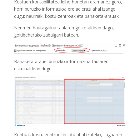
Kostuen kontabilitatea leiho honetan eramanez gero,
horri buruzko informazioa ere adierazi ahal izango
dugu: neurriak, kostu-zentroak eta banaketa-arauak.
Neurrien hautagailua taularen goiko aldean dago,
goitibeherako zabalgarri batean.
Banaketa-arauei buruzko informazioa taularen
eskuinaldean dugu.
Kontuak kostu-zentroekin lotu ahal izateko, saguaren