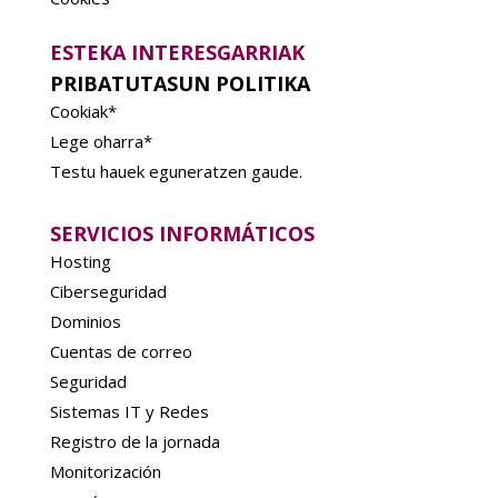
ESTEKA INTERESGARRIAK
PRIBATUTASUN POLITIKA
Cookiak*
Lege oharra*
Testu hauek eguneratzen gaude.
SERVICIOS INFORMÁTICOS
Hosting
Ciberseguridad
Dominios
Cuentas de correo
Seguridad
Sistemas IT y Redes
Registro de la jornada
Monitorización