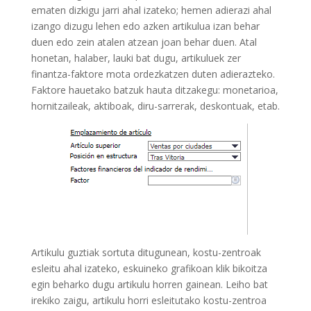
ematen dizkigu jarri ahal izateko; hemen adierazi ahal
izango dizugu lehen edo azken artikulua izan behar
duen edo zein atalen atzean joan behar duen. Atal
honetan, halaber, lauki bat dugu, artikuluek zer
finantza-faktore mota ordezkatzen duten adierazteko.
Faktore hauetako batzuk hauta ditzakegu: monetarioa,
hornitzaileak, aktiboak, diru-sarrerak, deskontuak, etab.
Artikulu guztiak sortuta ditugunean, kostu-zentroak
esleitu ahal izateko, eskuineko grafikoan klik bikoitza
egin beharko dugu artikulu horren gainean. Leiho bat
irekiko zaigu, artikulu horri esleitutako kostu-zentroa