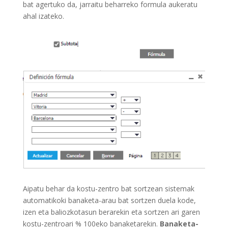
bat agertuko da, jarraitu beharreko formula aukeratu
ahal izateko.
Aipatu behar da kostu-zentro bat sortzean sistemak
automatikoki banaketa-arau bat sortzen duela kode,
izen eta baliozkotasun berarekin eta sortzen ari garen
kostu-zentroari % 100eko banaketarekin.
Banaketa-