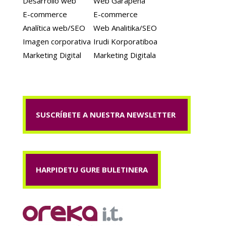
Desarrollo web
Web Garapena
E-commerce
E-commerce
Analítica web/SEO
Web Analitika/SEO
Imagen corporativa
Irudi Korporatiboa
Marketing Digital
Marketing Digitala
SUSCRÍBETE A NUESTRA NEWSLETTER
HARPIDETU GURE BULETINERA