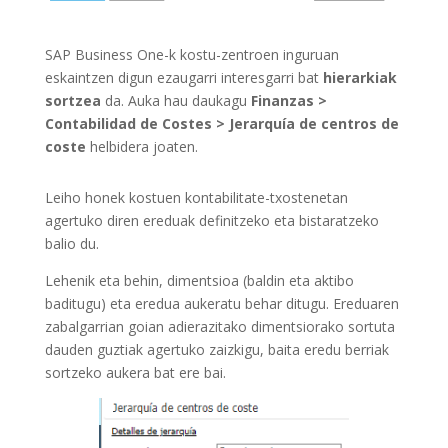
SAP Business One-k kostu-zentroen inguruan
eskaintzen digun ezaugarri interesgarri bat
hierarkiak
sortzea
da. Auka hau daukagu
Finanzas >
Contabilidad de Costes > Jerarquía de centros de
coste
helbidera joaten.
Leiho honek kostuen kontabilitate-txostenetan
agertuko diren ereduak definitzeko eta bistaratzeko
balio du.
Lehenik eta behin, dimentsioa (baldin eta aktibo
baditugu) eta eredua aukeratu behar ditugu. Ereduaren
zabalgarrian goian adierazitako dimentsiorako sortuta
dauden guztiak agertuko zaizkigu, baita eredu berriak
sortzeko aukera bat ere bai.