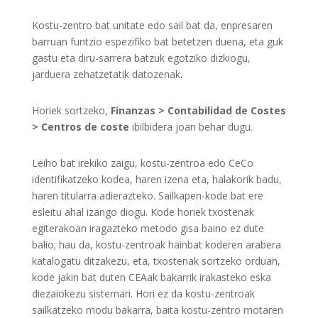
Kostu-zentro bat unitate edo sail bat da, enpresaren
barruan funtzio espezifiko bat betetzen duena, eta guk
gastu eta diru-sarrera batzuk egotziko dizkiogu,
jarduera zehatzetatik datozenak.
Horiek sortzeko,
Finanzas > Contabilidad de Costes
> Centros de coste
ibilbidera joan behar dugu.
Leiho bat irekiko zaigu, kostu-zentroa edo CeCo
identifikatzeko kodea, haren izena eta, halakorik badu,
haren titularra adierazteko. Sailkapen-kode bat ere
esleitu ahal izango diogu. Kode horiek txostenak
egiterakoan iragazteko metodo gisa baino ez dute
balio; hau da, kostu-zentroak hainbat koderen arabera
katalogatu ditzakezu, eta, txostenak sortzeko orduan,
kode jakin bat duten CEAak bakarrik irakasteko eska
diezaiokezu sistemari. Hori ez da kostu-zentroak
sailkatzeko modu bakarra, baita kostu-zentro motaren