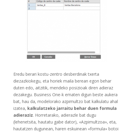
Eredu berari kostu-zentro desberdinak txerta
diezazkiokegu, eta horiek maila berean egon behar
duten edo, aitzitik, mendeko posizioak diren adieraz
dezakegu. Business One-k ematen digun beste aukera
bat, hau da, modelorako azpimultzo bat kalkulatu ahal
izatea,
kalkulatzeko jarraitu behar duen formula
adieraziz
. Horretarako, adierazle bat dugu
(lehenetsita, hautatu gabe dator), «Azpimultzoa», eta,
hautatzen dugunean, haren eskuinean «formula» botoi