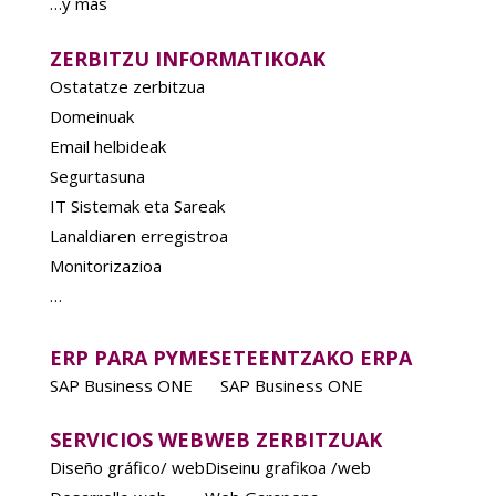
…y más
ZERBITZU INFORMATIKOAK
Ostatatze zerbitzua
Domeinuak
Email helbideak
Segurtasuna
IT Sistemak eta Sareak
Lanaldiaren erregistroa
Monitorizazioa
…
ERP PARA PYMES
ETEENTZAKO ERPA
SAP Business ONE
SAP Business ONE
SERVICIOS WEB
WEB ZERBITZUAK
Diseño gráfico/ web
Diseinu grafikoa /web