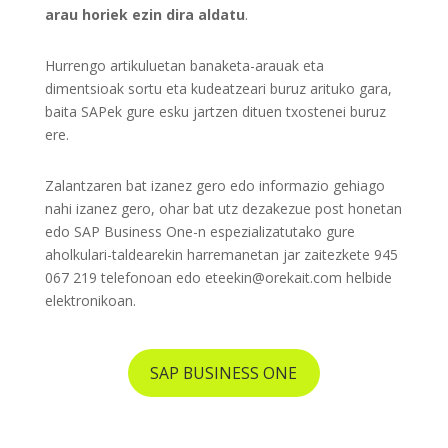
arau horiek ezin dira aldatu
.
Hurrengo artikuluetan banaketa-arauak eta
dimentsioak sortu eta kudeatzeari buruz arituko gara,
baita SAPek gure esku jartzen dituen txostenei buruz
ere.
Zalantzaren bat izanez gero edo informazio gehiago
nahi izanez gero, ohar bat utz dezakezue post honetan
edo SAP Business One-n espezializatutako gure
aholkulari-taldearekin harremanetan jar zaitezkete 945
067 219 telefonoan edo eteekin@orekait.com helbide
elektronikoan.
SAP BUSINESS ONE