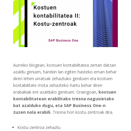
Aurreko blogean, kostuen kontabilitatea zertan datzan
azaldu genuen, harekin lan egiten hasteko eman behar
diren lehen urratsak zehaztuko genituen eta kostuen
kontabilitate mota zehazteko hartu behar diren
erabakiak ere azalduko genituen. Oraingoan,
kostuen
kontabilitatean erabilitako tresna nagusietako
bat azalduko dugu, eta SAP Business One-n
zuzen nola erabili.
Tresna hori kostu-zentroak dira.
Kostu-zentroa zehaztu