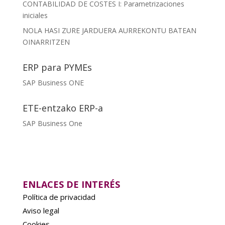
CONTABILIDAD DE COSTES I: Parametrizaciones
iniciales
NOLA HASI ZURE JARDUERA AURREKONTU BATEAN
OINARRITZEN
ERP para PYMEs
SAP Business ONE
ETE-entzako ERP-a
SAP Business One
ENLACES DE INTERÉS
Política de privacidad
Aviso legal
Cookies