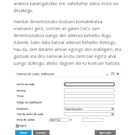
arabera katalogatzeko ere; nahi/behar adina mota sor
ditzakegu.
Hainbat dimentsiotako kostuen kontabilitatea
eramanez gero, sortzen ari garen CeCo zein
dimentsiotakoa izango den adierazi beharko dugu.
Azkenik, balio-data batzuk adierazi beharko dizkiogu,
hau da, zein dataren artean egongo den erabilgarri, eta
gastuak eta diru-sarrerak kostu-zentroari egotzi ahal
izango dizkiogu, aktibo dagoen ala ez kontuan hartuta.