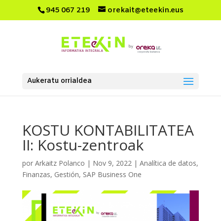
945 067 219
orekait@eteekin.eus
Aukeratu orrialdea
KOSTU KONTABILITATEA
II: Kostu-zentroak
por
Arkaitz Polanco
|
Nov 9, 2022
|
Analítica de datos
,
Finanzas
,
Gestión
,
SAP Business One