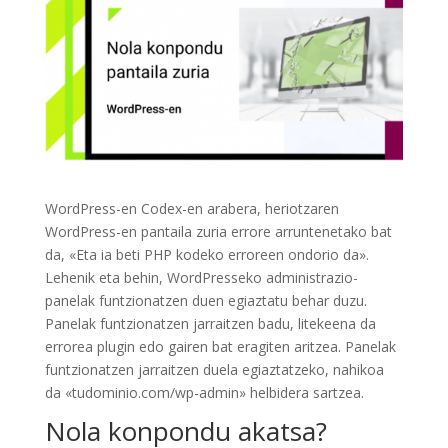
WordPress-en Codex-en arabera, heriotzaren
WordPress-en pantaila zuria errore arruntenetako bat
da, «Eta ia beti PHP kodeko erroreen ondorio da».
Lehenik eta behin, WordPresseko administrazio-
panelak funtzionatzen duen egiaztatu behar duzu.
Panelak funtzionatzen jarraitzen badu, litekeena da
errorea plugin edo gairen bat eragiten aritzea. Panelak
funtzionatzen jarraitzen duela egiaztatzeko, nahikoa
da «tudominio.com/wp-admin» helbidera sartzea.
Nola konpondu akatsa?