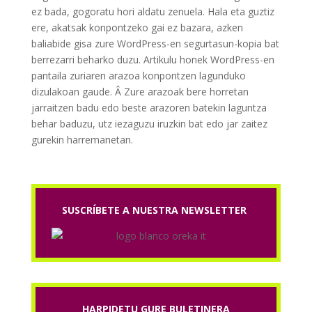
ez bada, gogoratu hori aldatu zenuela. Hala eta guztiz
ere, akatsak konpontzeko gai ez bazara, azken
baliabide gisa zure WordPress-en segurtasun-kopia bat
berrezarri beharko duzu. Artikulu honek WordPress-en
pantaila zuriaren arazoa konpontzen lagunduko
dizulakoan gaude. Â Zure arazoak bere horretan
jarraitzen badu edo beste arazoren batekin laguntza
behar baduzu, utz iezaguzu iruzkin bat edo jar zaitez
gurekin harremanetan.
SUSCRÍBETE A NUESTRA NEWSLETTER
HARPIDETU GURE BULETINERA