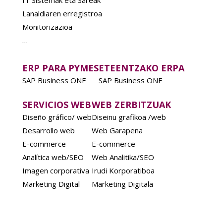
IT Sistemak eta Sareak
Lanaldiaren erregistroa
Monitorizazioa
…
ERP PARA PYMES
ETEENTZAKO ERPA
SAP Business ONE
SAP Business ONE
SERVICIOS WEB
WEB ZERBITZUAK
Diseño gráfico/ web
Diseinu grafikoa /web
Desarrollo web
Web Garapena
E-commerce
E-commerce
Analítica web/SEO
Web Analitika/SEO
Imagen corporativa
Irudi Korporatiboa
Marketing Digital
Marketing Digitala