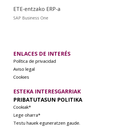
ETE-entzako ERP-a
SAP Business One
ENLACES DE INTERÉS
Política de privacidad
Aviso legal
Cookies
ESTEKA INTERESGARRIAK
PRIBATUTASUN POLITIKA
Cookiak*
Lege oharra*
Testu hauek eguneratzen gaude.