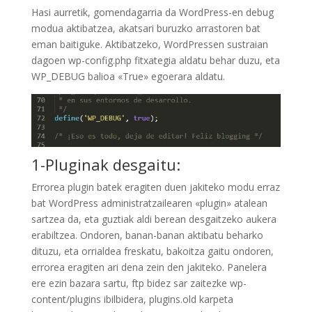
Hasi aurretik, gomendagarria da WordPress-en debug
modua aktibatzea, akatsari buruzko arrastoren bat
eman baitiguke. Aktibatzeko, WordPressen sustraian
dagoen wp-config.php fitxategia aldatu behar duzu, eta
WP_DEBUG balioa «True» egoerara aldatu.
1-Pluginak desgaitu:
Errorea plugin batek eragiten duen jakiteko modu erraz
bat WordPress administratzailearen «plugin» atalean
sartzea da, eta guztiak aldi berean desgaitzeko aukera
erabiltzea. Ondoren, banan-banan aktibatu beharko
dituzu, eta orrialdea freskatu, bakoitza gaitu ondoren,
errorea eragiten ari dena zein den jakiteko. Panelera
ere ezin bazara sartu, ftp bidez sar zaitezke wp-
content/plugins ibilbidera, plugins.old karpeta