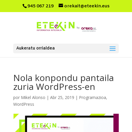
945 067 219
orekait@eteekin.eus
Aukeratu orrialdea
Nola konpondu pantaila
zuria WordPress-en
por
Mikel Alonso
|
Abr 25, 2019
|
Programazioa
,
WordPress