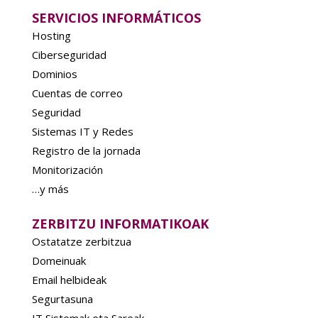
SERVICIOS INFORMÁTICOS
Hosting
Ciberseguridad
Dominios
Cuentas de correo
Seguridad
Sistemas IT y Redes
Registro de la jornada
Monitorización
…y más
ZERBITZU INFORMATIKOAK
Ostatatze zerbitzua
Domeinuak
Email helbideak
Segurtasuna