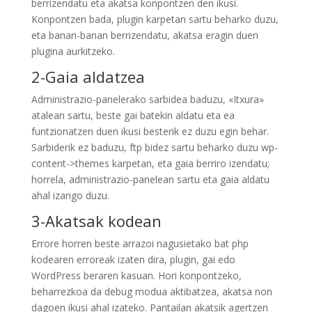
berrizendatu eta akatsa konpontzen den ikusi.
Konpontzen bada, plugin karpetan sartu beharko duzu,
eta banan-banan berrizendatu, akatsa eragin duen
plugina aurkitzeko.
2-Gaia aldatzea
Administrazio-panelerako sarbidea baduzu, «Itxura»
atalean sartu, beste gai batekin aldatu eta ea
funtzionatzen duen ikusi besterik ez duzu egin behar.
Sarbiderik ez baduzu, ftp bidez sartu beharko duzu wp-
content->themes karpetan, eta gaia berriro izendatu;
horrela, administrazio-panelean sartu eta gaia aldatu
ahal izango duzu.
3-Akatsak kodean
Errore horren beste arrazoi nagusietako bat php
kodearen erroreak izaten dira, plugin, gai edo
WordPress beraren kasuan. Hori konpontzeko,
beharrezkoa da debug modua aktibatzea, akatsa non
dagoen ikusi ahal izateko. Pantailan akatsik agertzen