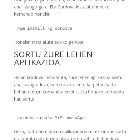
ahal izango gara. Eta Cordova instalatu honako
komando honekin:
npm install -g cordova
Honekin instalatuta eukiko genuke.
SORTU ZURE LEHEN
APLIKAZIOA
Behin kordova instalatuta, zure lehen aplikazioa sortu
ahal izango duzu; horretarako, zure karpetan sartu
beharko duzu komando-lerrotik, eta honako komando
hau sartu:
cordova create MiPrimeraApp
Gero, sortu berri duzun aplikazioaren direktorioan sartu
eta garatu nahi duzun plataforma gehitu behar duzu.