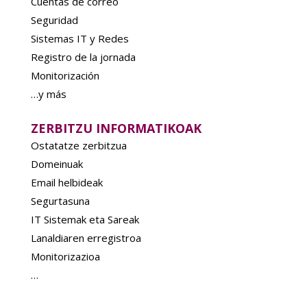
Cuentas de correo
Seguridad
Sistemas IT y Redes
Registro de la jornada
Monitorización
…y más
ZERBITZU INFORMATIKOAK
Ostatatze zerbitzua
Domeinuak
Email helbideak
Segurtasuna
IT Sistemak eta Sareak
Lanaldiaren erregistroa
Monitorizazioa
…