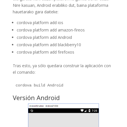
Nire kasuan, Android erabiliko dut, baina plataforma
hauetarako gara daiteke:
cordova platform add ios
cordova platform add amazon-fireos
cordova platform add Android
cordova platform add blackberry10
cordova platform add firefoxos
Tras esto, ya sólo quedara construir la aplicación con
el comando:
cordova build Android
Versión Android