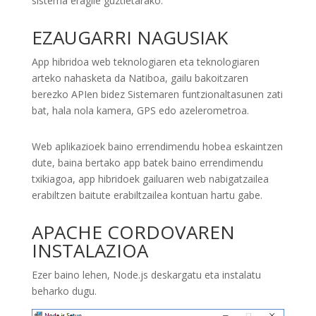
sistema eragile guztietarako.
EZAUGARRI NAGUSIAK
App hibridoa web teknologiaren eta teknologiaren
arteko nahasketa da Natiboa, gailu bakoitzaren
berezko APIen bidez Sistemaren funtzionaltasunen zati
bat, hala nola kamera, GPS edo azelerometroa.
Web aplikazioek baino errendimendu hobea eskaintzen
dute, baina bertako app batek baino errendimendu
txikiagoa, app hibridoek gailuaren web nabigatzailea
erabiltzen baitute erabiltzailea kontuan hartu gabe.
APACHE CORDOVAREN
INSTALAZIOA
Ezer baino lehen, Node.js deskargatu eta instalatu
beharko dugu.