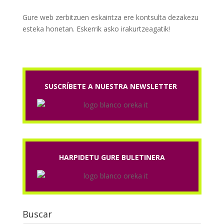
Gure web zerbitzuen eskaintza ere kontsulta dezakezu
esteka honetan. Eskerrik asko irakurtzeagatik!
SUSCRÍBETE A NUESTRA NEWSLETTER
HARPIDETU GURE BULETINERA
Buscar