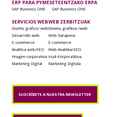
ERP PARA PYMES
ETEENTZAKO ERPA
SAP Business ONE
SAP Business ONE
SERVICIOS WEB
WEB ZERBITZUAK
Diseño gráfico/ web
Diseinu grafikoa /web
Desarrollo web
Web Garapena
E-commerce
E-commerce
Analítica web/SEO
Web Analitika/SEO
Imagen corporativa
Irudi Korporatiboa
Marketing Digital
Marketing Digitala
SUSCRÍBETE A NUESTRA NEWSLETTER