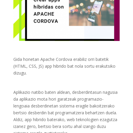
Gida honetan Apache Cordova erabiliz orri batetik
(HTML, CSS, JS) app hibrido bat nola sortu erakutsiko
dizugu.
Aplikazio natibo baten aldean, desberdintasun nagusia
da aplikazio mota hori garatzeak programazio-
lengoaia desberdinetan sistema eragile bakoitzerako
bertsio desberdin bat programatzera behartzen duela.
Aldiz, app hibrido baterako, web teknologien ezagutza
izanez gero, bertsio bera sortu ahal izango duzu