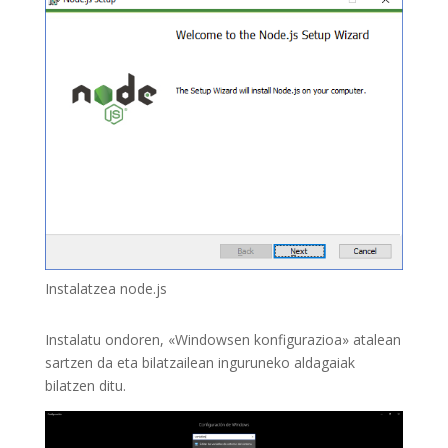
Instalatzea node.js
Instalatu ondoren, «Windowsen konfigurazioa» atalean
sartzen da eta bilatzailean inguruneko aldagaiak
bilatzen ditu.