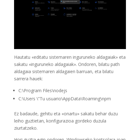
Hautatu «editatu sistemaren inguruneko aldagaiak» eta
sakatu «inguruneko aldagaiak». Ondoren, bilatu path
aldagaia sistemaren aldagaien barruan, eta bilatu
sarrera hauek:
C:\Program Files\nodejs
C:\Users \”Tu usuario\AppData\Roaming\npm
Ez badaude, gehitu eta «onartu» sakatu behar duzu
leiho guztietan, konfigurazioa gordeko duzula
ziurtatzeko.
Hori guztia egin ondoren, Windowseko kontsolara joan