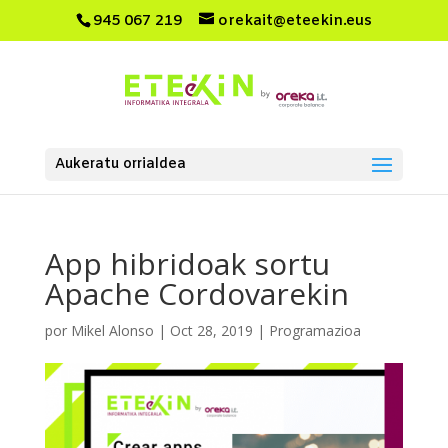
945 067 219
orekait@eteekin.eus
Aukeratu orrialdea
App hibridoak sortu
Apache Cordovarekin
por
Mikel Alonso
|
Oct 28, 2019
|
Programazioa