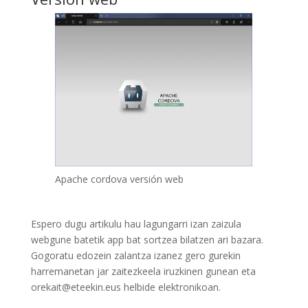
Apache cordova versión web
Espero dugu artikulu hau lagungarri izan zaizula
webgune batetik app bat sortzea bilatzen ari bazara.
Gogoratu edozein zalantza izanez gero gurekin
harremanetan jar zaitezkeela iruzkinen gunean eta
orekait@eteekin.eus helbide elektronikoan.