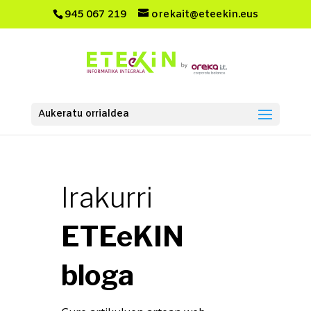
945 067 219
orekait@eteekin.eus
Aukeratu orrialdea
Irakurri
ETEeKIN
bloga