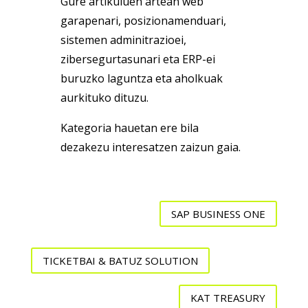
Gure artikuluen artean web
garapenari, posizionamenduari,
sistemen adminitrazioei,
zibersegurtasunari eta ERP-ei
buruzko laguntza eta aholkuak
aurkituko dituzu.
Kategoria hauetan ere bila
dezakezu interesatzen zaizun gaia.
SAP BUSINESS ONE
TICKETBAI & BATUZ SOLUTION
KAT TREASURY