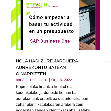
NOLA HASI ZURE JARDUERA
AURREKONTU BATEAN
OINARRITZEN
por
Arkaitz Polanco
|
Oct 13, 2022
Enpresetako finantza-kontrol eta
kudeaketako jardunbide komun bat
aurrekontuak erabiltzea da, urte fiskalean
zehar planifikatutakoaren arabera zein
egoeratan zauden identifikatu ahal izateko