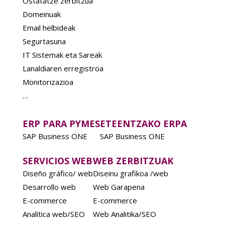
Ostatatze zerbitzua
Domeinuak
Email helbideak
Segurtasuna
IT Sistemak eta Sareak
Lanaldiaren erregistroa
Monitorizazioa
…
ERP PARA PYMES
ETEENTZAKO ERPA
SAP Business ONE
SAP Business ONE
SERVICIOS WEB
WEB ZERBITZUAK
Diseño gráfico/ web
Diseinu grafikoa /web
Desarrollo web
Web Garapena
E-commerce
E-commerce
Analítica web/SEO
Web Analitika/SEO