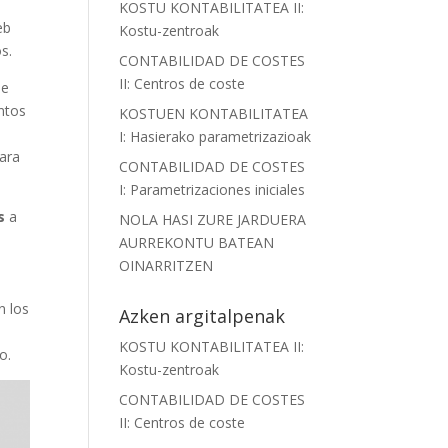
KOSTU KONTABILITATEA II:
eb
Kostu-zentroak
s.
CONTABILIDAD DE COSTES
II: Centros de coste
de
entos
KOSTUEN KONTABILITATEA
I: Hasierako parametrizazioak
lara
CONTABILIDAD DE COSTES
I: Parametrizaciones iniciales
s
a
NOLA HASI ZURE JARDUERA
AURREKONTU BATEAN
OINARRITZEN
n los
Azken argitalpenak
3
KOSTU KONTABILITATEA II:
o.
Kostu-zentroak
CONTABILIDAD DE COSTES
II: Centros de coste