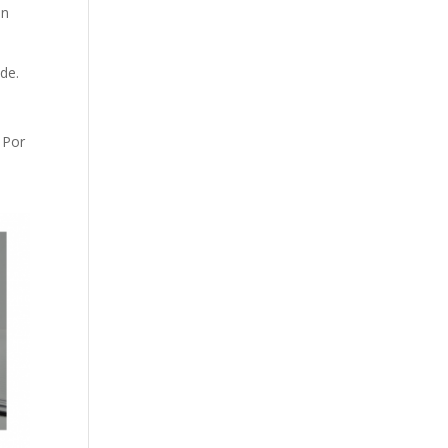
on
de.
 Por