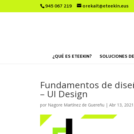
945 067 219
orekait@eteekin.eus
¿QUÉ ES ETEEKIN?
SOLUCIONES DE
Fundamentos de diseño
– UI Design
por
Nagore Martínez de Guereñu
|
Abr 13, 2021