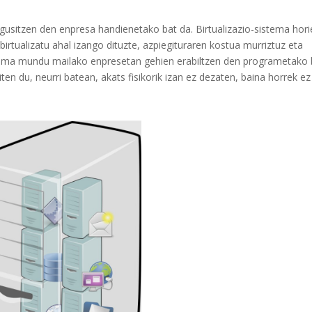
usitzen den enpresa handienetako bat da. Birtualizazio-sistema hori
 birtualizatu ahal izango dituzte, azpiegituraren kostua murriztuz eta
ograma mundu mailako enpresetan gehien erabiltzen den programetako 
ten du, neurri batean, akats fisikorik izan ez dezaten, baina horrek ez