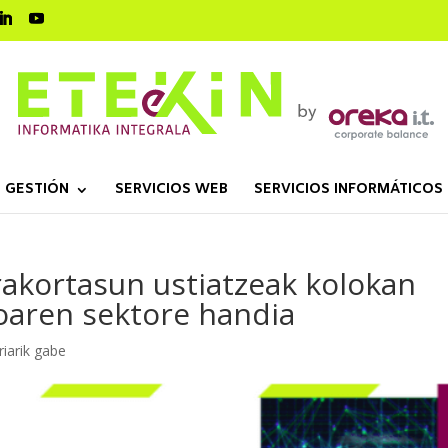
 GESTIÓN
SERVICIOS WEB
SERVICIOS INFORMÁTICOS
akortasun ustiatzeak kolokan
ioaren sektore handia
iarik gabe