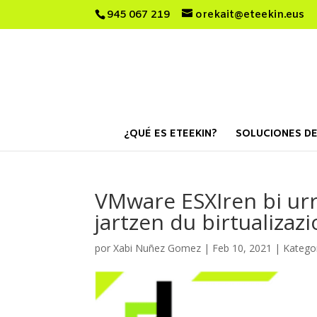
945 067 219
orekait@eteekin.eus
¿QUÉ ES ETEEKIN?
SOLUCIONES DE
VMware ESXIren bi urr
jartzen du birtualizaz
por
Xabi Nuñez Gomez
|
Feb 10, 2021
|
Kategor