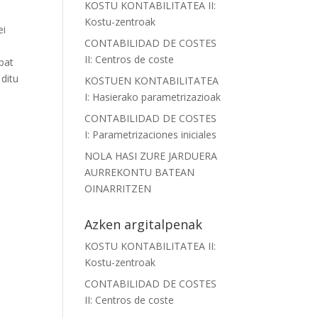
KOSTU KONTABILITATEA II:
Kostu-zentroak
ei
CONTABILIDAD DE COSTES
II: Centros de coste
bat
 ditu
KOSTUEN KONTABILITATEA
I: Hasierako parametrizazioak
CONTABILIDAD DE COSTES
I: Parametrizaciones iniciales
NOLA HASI ZURE JARDUERA
AURREKONTU BATEAN
OINARRITZEN
Azken argitalpenak
KOSTU KONTABILITATEA II:
Kostu-zentroak
CONTABILIDAD DE COSTES
II: Centros de coste