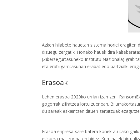
Azken hilabete hauetan sistema horiei eragiten di
dizuegu zergatik. Honako hauek dira kalteberat
(Zibersegurtasuneko Institutu Nazionala) grabita
eta erabilgarritasunari erabat edo partzialki erag
Erasoak
Lehen erasoa 2020ko urrian izan zen, RansomExx i
gogorrak zifratzea lortu zuenean. Bi urrakortas
du sareak eskaintzen dituen zerbitzuak ezagutze
Erasoa enpresa-sare batera konektatutako gailu 
eskaera maltzur baten bidez. Kriminalek birtualiz