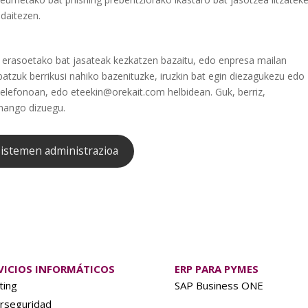
 daitezen.
n erasoetako bat jasateak kezkatzen bazaitu, edo enpresa mailan
batzuk berrikusi nahiko bazenituzke, iruzkin bat egin diezagukezu edo
elefonoan, edo eteekin@orekait.com helbidean. Guk, berriz,
emango dizuegu.
Sistemen administrazioa
VICIOS INFORMÁTICOS
ERP PARA PYMES
ting
SAP Business ONE
rseguridad