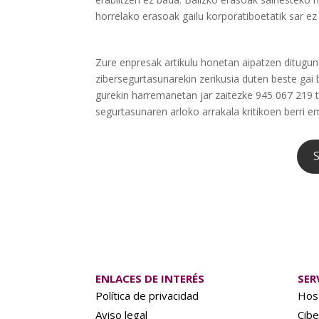
horrelako erasoak gailu korporatiboetatik sar ez
Zure enpresak artikulu honetan aipatzen ditugu
zibersegurtasunarekin zerikusia duten beste gai 
gurekin harremanetan jar zaitezke 945 067 219 t
segurtasunaren arloko arrakala kritikoen berri 
ENLACES DE INTERÉS
SER
Política de privacidad
Hos
Aviso legal
Cibe