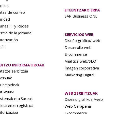
inios
ETEENTZAKO ERPA
ntas de correo
SAP Business ONE
uridad
temas IT y Redes
stro de la jornada
SERVICIOS WEB
torización
Diseño gráfico/ web
más
Desarrollo web
E-commerce
Analítica web/SEO
BITZU INFORMATIKOAK
Imagen corporativa
tatze zerbitzua
Marketing Digital
einuak
l helbideak
urtasuna
WEB ZERBITZUAK
istemak eta Sareak
Diseinu grafikoa /web
ldiaren erregistroa
Web Garapena
torizazioa
E-commerce