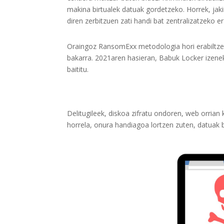
makina birtualek datuak gordetzeko. Horrek, jaki
diren zerbitzuen zati handi bat zentralizatzeko er
Oraingoz RansomExx metodologia hori erabiltzen 
bakarra. 2021aren hasieran, Babuk Locker izen
baititu.
Delitugileek, diskoa zifratu ondoren, web orrian
horrela, onura handiagoa lortzen zuten, datuak 