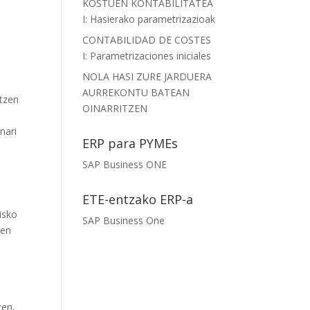
KOSTUEN KONTABILITATEA
I: Hasierako parametrizazioak
CONTABILIDAD DE COSTES
I: Parametrizaciones iniciales
NOLA HASI ZURE JARDUERA
AURREKONTU BATEAN
ltzen
OINARRITZEN
nari
ERP para PYMEs
SAP Business ONE
ETE-entzako ERP-a
isko
SAP Business One
ten
ten,