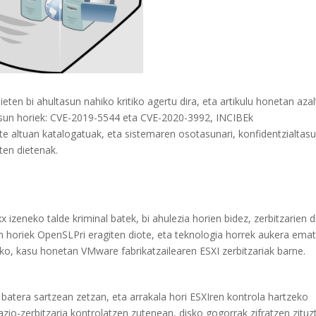
eten bi ahultasun nahiko kritiko agertu dira, eta artikulu honetan aza
asun horiek: CVE-2019-5544 eta CVE-2020-3992, INCIBEk
te altuan katalogatuak, eta sistemaren osotasunari, konfidentzialtasu
iten dietenak.
zeneko talde kriminal batek, bi ahulezia horien bidez, zerbitzarien d
un horiek OpenSLPri eragiten diote, eta teknologia horrek aukera ema
ko, kasu honetan VMware fabrikatzailearen ESXI zerbitzariak barne.
batera sartzean zetzan, eta arrakala hori ESXIren kontrola hartzeko
azio-zerbitzaria kontrolatzen zutenean, disko gogorrak zifratzen zituz