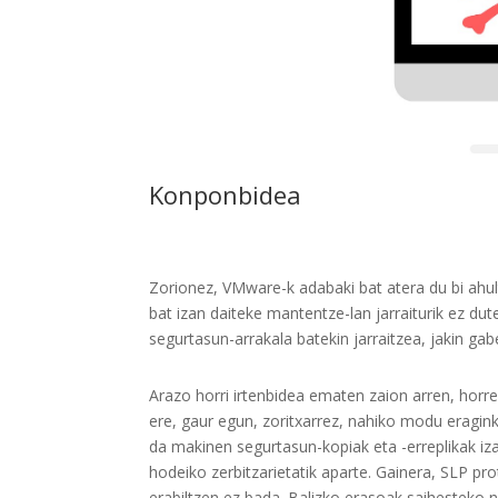
Konponbidea
Zorionez, VMware-k adabaki bat atera du bi ahul
bat izan daiteke mantentze-lan jarraiturik ez dute
segurtasun-arrakala batekin jarraitzea, jakin gab
Arazo horri irtenbidea ematen zaion arren, horre
ere, gaur egun, zoritxarrez, nahiko modu eragin
da makinen segurtasun-kopiak eta -erreplikak izat
hodeiko zerbitzarietatik aparte. Gainera, SLP p
erabiltzen ez bada. Balizko erasoak saihesteko n