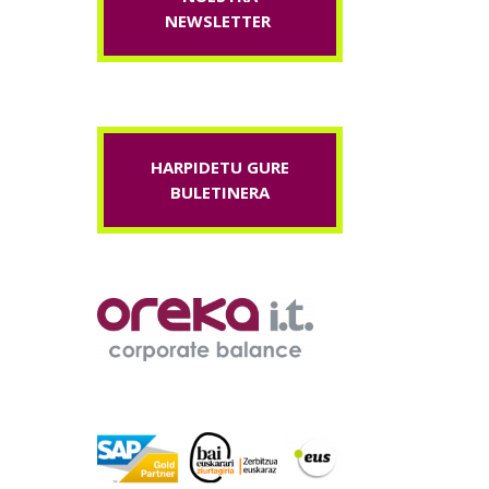
NEWSLETTER
HARPIDETU GURE
BULETINERA