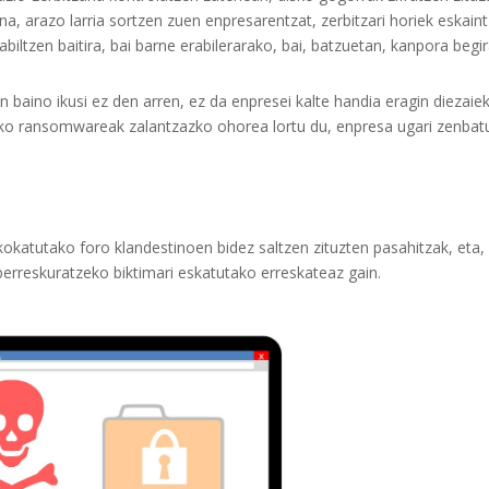
na, arazo larria sortzen zuen enpresarentzat, zerbitzari horiek eskain
abiltzen baitira, bai barne erabilerarako, bai, batzuetan, kanpora begir
baino ikusi ez den arren, ez da enpresei kalte handia eragin diezaie
eko ransomwareak zalantzazko ohorea lortu du, enpresa ugari zenbat
 kokatutako foro klandestinoen bidez saltzen zituzten pasahitzak, eta,
berreskuratzeko biktimari eskatutako erreskateaz gain.