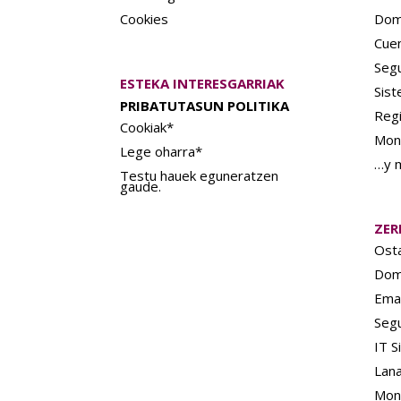
Cookies
Dom
Cue
Seg
ESTEKA INTERESGARRIAK
Sis
PRIBATUTASUN POLITIKA
Regi
Cookiak*
Moni
Lege oharra*
…y 
Testu hauek eguneratzen
gaude.
ZER
Osta
Dom
Emai
Seg
IT S
Lana
Moni