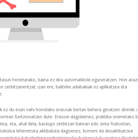
tasun horietarako, baina ez dira automatikoki eguneratzen. Hori araz
n zerbitzarientzat; izan ere, baliteke adabakiak ez aplikatzea eta
e.
k ez du esan nahi horrelako erasoak bertan behera geratzen direnik; 
korrean funtzionatzen dute. Erasoei dagokienez, praktika onenetako 
ea, eta, ahal dela, backups zerbitzari batean edo zinta fisikoetan,
rotokoloa lehenetsita aktibatuta dagoenez, komeni da desaktibatzea
eurrietako bat phishing prebentziorako ikastaro bat jasotzea litzateke