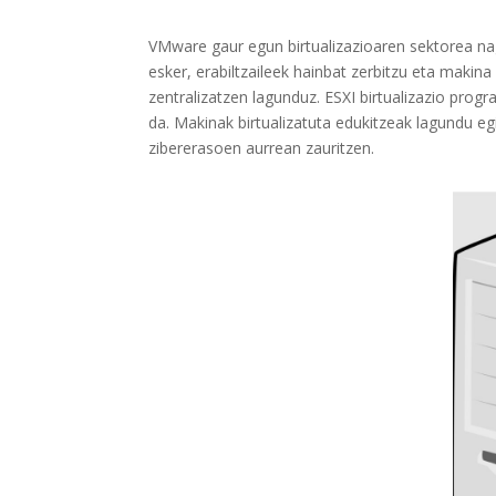
VMware gaur egun birtualizazioaren sektorea nag
esker, erabiltzaileek hainbat zerbitzu eta makina
zentralizatzen lagunduz. ESXI birtualizazio pr
da. Makinak birtualizatuta edukitzeak lagundu egi
zibererasoen aurrean zauritzen.