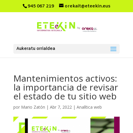
945 067 219
orekait@eteekin.eus
Aukeratu orrialdea
Mantenimientos activos:
la importancia de revisar
el estado de tu sitio web
por
Mario Zatón
|
Abr 7, 2022
|
Analítica web