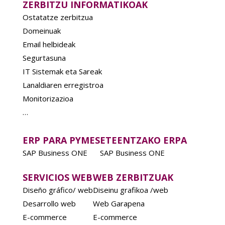
ZERBITZU INFORMATIKOAK
Ostatatze zerbitzua
Domeinuak
Email helbideak
Segurtasuna
IT Sistemak eta Sareak
Lanaldiaren erregistroa
Monitorizazioa
…
ERP PARA PYMES
ETEENTZAKO ERPA
SAP Business ONE
SAP Business ONE
SERVICIOS WEB
WEB ZERBITZUAK
Diseño gráfico/ web
Diseinu grafikoa /web
Desarrollo web
Web Garapena
E-commerce
E-commerce