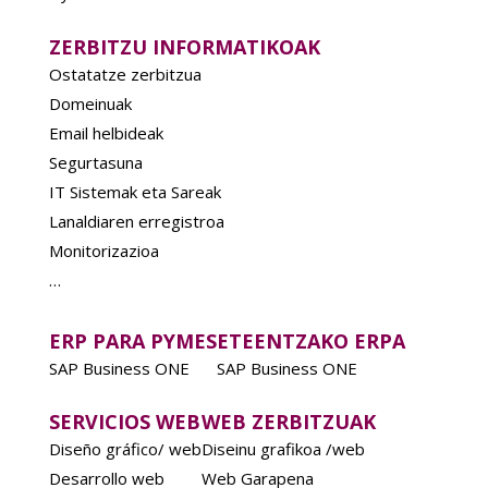
ZERBITZU INFORMATIKOAK
Ostatatze zerbitzua
Domeinuak
Email helbideak
Segurtasuna
IT Sistemak eta Sareak
Lanaldiaren erregistroa
Monitorizazioa
…
ERP PARA PYMES
ETEENTZAKO ERPA
SAP Business ONE
SAP Business ONE
SERVICIOS WEB
WEB ZERBITZUAK
Diseño gráfico/ web
Diseinu grafikoa /web
Desarrollo web
Web Garapena