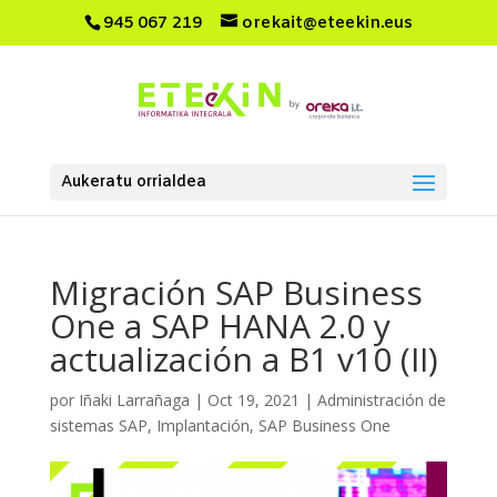
945 067 219
orekait@eteekin.eus
Aukeratu orrialdea
Migración SAP Business
One a SAP HANA 2.0 y
actualización a B1 v10 (II)
por
Iñaki Larrañaga
|
Oct 19, 2021
|
Administración de
sistemas SAP
,
Implantación
,
SAP Business One