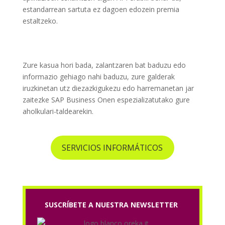
estandarrean sartuta ez dagoen edozein premia
estaltzeko.
Zure kasua hori bada, zalantzaren bat baduzu edo
informazio gehiago nahi baduzu, zure galderak
iruzkinetan utz diezazkigukezu edo harremanetan jar
zaitezke SAP Business Onen espezializatutako gure
aholkulari-taldearekin.
SERVICIOS INFORMÁTICOS
SUSCRÍBETE A NUESTRA NEWSLETTER