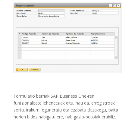
Formulario berriak SAP Business One-ren
funtzionalitate lehenetsiak ditu, hau da, erregistroak
sortu, irakurri, eguneratu eta ezabatu ditzakegu, baita
horien bidez nabigatu ere, nabigazio-botoiak erabiliz.