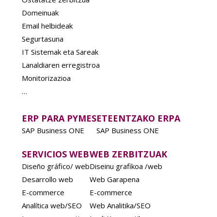
Domeinuak
Email helbideak
Segurtasuna
IT Sistemak eta Sareak
Lanaldiaren erregistroa
Monitorizazioa
…
ERP PARA PYMES
ETEENTZAKO ERPA
SAP Business ONE
SAP Business ONE
SERVICIOS WEB
WEB ZERBITZUAK
Diseño gráfico/ web
Diseinu grafikoa /web
Desarrollo web
Web Garapena
E-commerce
E-commerce
Analítica web/SEO
Web Analitika/SEO