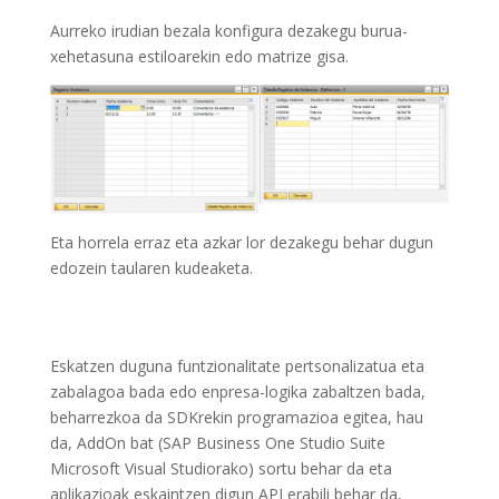
Aurreko irudian bezala konfigura dezakegu burua-
xehetasuna estiloarekin edo matrize gisa.
Eta horrela erraz eta azkar lor dezakegu behar dugun
edozein taularen kudeaketa.
Eskatzen duguna funtzionalitate pertsonalizatua eta
zabalagoa bada edo enpresa-logika zabaltzen bada,
beharrezkoa da SDKrekin programazioa egitea, hau
da, AddOn bat (SAP Business One Studio Suite
Microsoft Visual Studiorako) sortu behar da eta
aplikazioak eskaintzen digun API erabili behar da,