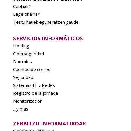
Cookiak*
Lege oharra*
Testu hauek eguneratzen gaude.
SERVICIOS INFORMÁTICOS
Hosting
Ciberseguridad
Dominios
Cuentas de correo
Seguridad
Sistemas IT y Redes
Registro de la jornada
Monitorización
…y más
ZERBITZU INFORMATIKOAK
Ostatatze zerbitzua