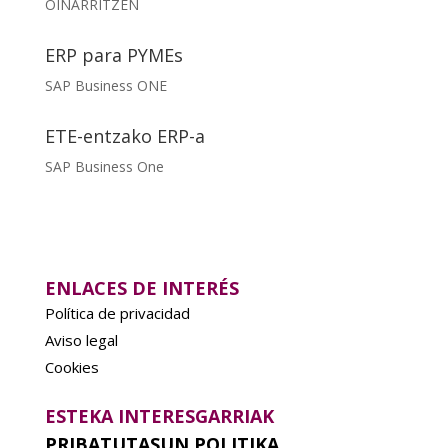
OINARRITZEN
ERP para PYMEs
SAP Business ONE
ETE-entzako ERP-a
SAP Business One
ENLACES DE INTERÉS
Política de privacidad
Aviso legal
Cookies
ESTEKA INTERESGARRIAK
PRIBATUTASUN POLITIKA