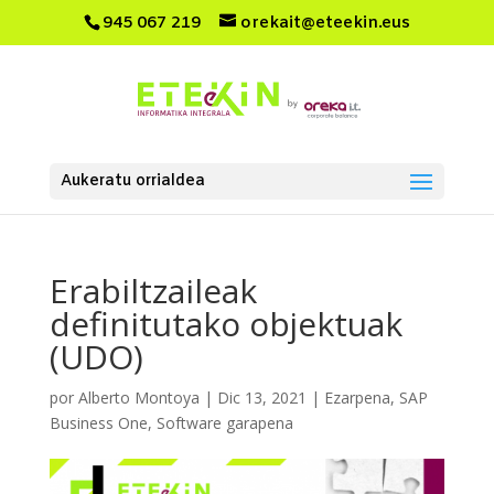
945 067 219
orekait@eteekin.eus
Aukeratu orrialdea
Erabiltzaileak
definitutako objektuak
(UDO)
por
Alberto Montoya
|
Dic 13, 2021
|
Ezarpena
,
SAP
Business One
,
Software garapena