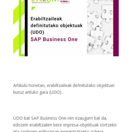
Artikulu honetan, erabiltzaileak definitutako objektuei
buruz arituko gara (UDO).
UDO bat SAP Business One-ren ezaugarri bat da,
edozein erabiltzaileri bere enpresa-objektuak sortzeko
eta ondoren aplikazioan erregistratzeko aukera