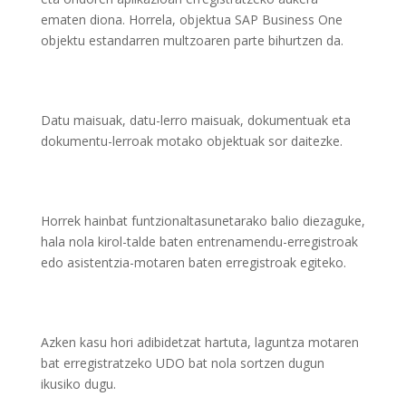
ematen diona. Horrela, objektua SAP Business One
objektu estandarren multzoaren parte bihurtzen da.
Datu maisuak, datu-lerro maisuak, dokumentuak eta
dokumentu-lerroak motako objektuak sor daitezke.
Horrek hainbat funtzionaltasunetarako balio diezaguke,
hala nola kirol-talde baten entrenamendu-erregistroak
edo asistentzia-motaren baten erregistroak egiteko.
Azken kasu hori adibidetzat hartuta, laguntza motaren
bat erregistratzeko UDO bat nola sortzen dugun
ikusiko dugu.