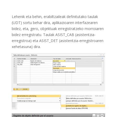
Lehenik eta behin, erabiltzaileak definitutako taulak
(UDT) sortu behar dira, aplikazioaren interfazearen
bidez, eta, gero, objektuak erregistratzeko morroiaren
bidez erregistratu. Taulak ASIST_CAB (asistentzia-
erregistroa) eta ASIST_DET (asistentzia-erregistroaren
xehetasuna) dira.