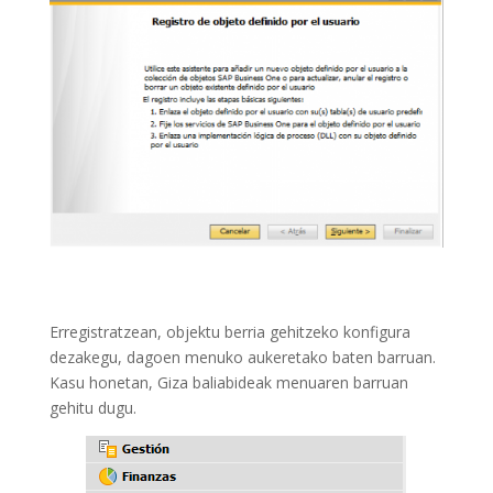
Erregistratzean, objektu berria gehitzeko konfigura
dezakegu, dagoen menuko aukeretako baten barruan.
Kasu honetan, Giza baliabideak menuaren barruan
gehitu dugu.