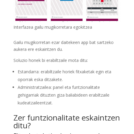
Interfazea gailu mugikorretara egokitzea
Gailu mugikorretan ezar daitekeen app bat sartzeko
aukera ere eskaintzen du.
Soluzio honek bi erabiltzaile mota ditu:
Estandarra: erabiltzaile horiek fitxaketak egin eta
oporrak eska ditzakete.
Administratzailea: panel eta funtzionalitate
gehigarriak dituzten giza baliabideen erabiltzaile
kudeatzaileentzat.
Zer funtzionalitate eskaintzen
ditu?