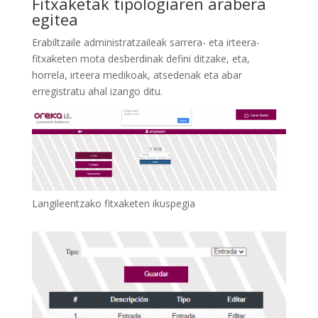
Fitxaketak tipologiaren arabera
egitea
Erabiltzaile administratzaileak sarrera- eta irteera-
fitxaketen mota desberdinak defini ditzake, eta,
horrela, irteera medikoak, atsedenak eta abar
erregistratu ahal izango ditu.
Langileentzako fitxaketen ikuspegia