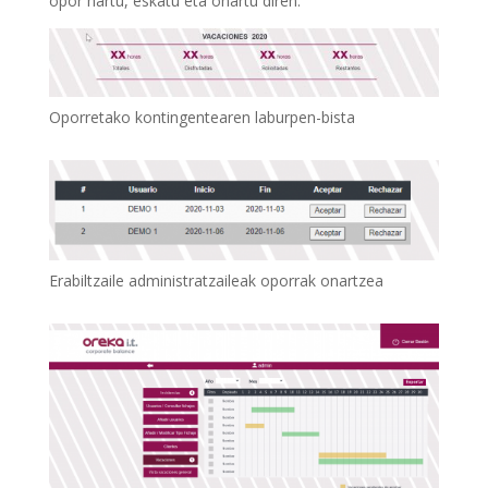
opor hartu, eskatu eta onartu diren.
Oporretako kontingentearen laburpen-bista
Erabiltzaile administratzaileak oporrak onartzea