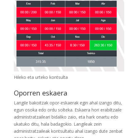
Hileko eta urteko kontsulta
Oporren eskaera
Langile bakoitzak opor-eskaerak egin ahal izango ditu,
egun osoka edo ordu solteka. Eskaera hori erabiltzaile
administratzaileari bidaliko zaio, eta hark onartu edo
ukatuko ditu, hala badagokio. Langileak zein
administratzaileak kontsultatu ahal izango dute zenbat