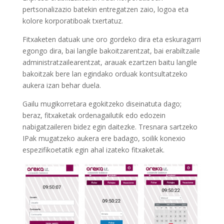
pertsonalizazio batekin entregatzen zaio, logoa eta
kolore korporatiboak txertatuz.
Fitxaketen datuak une oro gordeko dira eta eskuragarri
egongo dira, bai langile bakoitzarentzat, bai erabiltzaile
administratzailearentzat, arauak ezartzen baitu langile
bakoitzak bere lan egindako orduak kontsultatzeko
aukera izan behar duela.
Gailu mugikorretara egokitzeko diseinatuta dago;
beraz, fitxaketak ordenagailutik edo edozein
nabigatzaileren bidez egin daitezke. Tresnara sartzeko
IPak mugatzeko aukera ere badago, soilik konexio
espezifikoetatik egin ahal izateko fitxaketak.