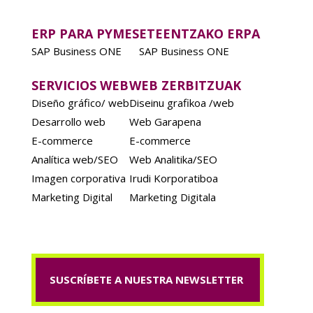
ERP PARA PYMES
ETEENTZAKO ERPA
SAP Business ONE
SAP Business ONE
SERVICIOS WEB
WEB ZERBITZUAK
Diseño gráfico/ web
Diseinu grafikoa /web
Desarrollo web
Web Garapena
E-commerce
E-commerce
Analítica web/SEO
Web Analitika/SEO
Imagen corporativa
Irudi Korporatiboa
Marketing Digital
Marketing Digitala
SUSCRÍBETE A NUESTRA NEWSLETTER