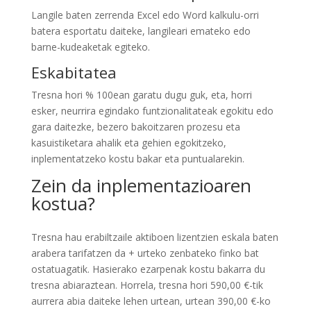
Langile baten zerrenda Excel edo Word kalkulu-orri
batera esportatu daiteke, langileari emateko edo
barne-kudeaketak egiteko.
Eskabitatea
Tresna hori % 100ean garatu dugu guk, eta, horri
esker, neurrira egindako funtzionalitateak egokitu edo
gara daitezke, bezero bakoitzaren prozesu eta
kasuistiketara ahalik eta gehien egokitzeko,
inplementatzeko kostu bakar eta puntualarekin.
Zein da inplementazioaren
kostua?
Tresna hau erabiltzaile aktiboen lizentzien eskala baten
arabera tarifatzen da + urteko zenbateko finko bat
ostatuagatik. Hasierako ezarpenak kostu bakarra du
tresna abiaraztean. Horrela, tresna hori 590,00 €-tik
aurrera abia daiteke lehen urtean, urtean 390,00 €-ko