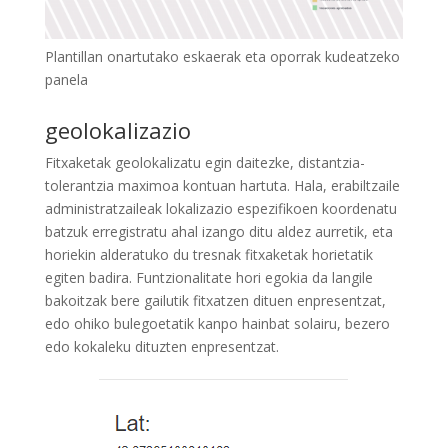
Plantillan onartutako eskaerak eta oporrak kudeatzeko
panela
geolokalizazio
Fitxaketak geolokalizatu egin daitezke, distantzia-
tolerantzia maximoa kontuan hartuta. Hala, erabiltzaile
administratzaileak lokalizazio espezifikoen koordenatu
batzuk erregistratu ahal izango ditu aldez aurretik, eta
horiekin alderatuko du tresnak fitxaketak horietatik
egiten badira. Funtzionalitate hori egokia da langile
bakoitzak bere gailutik fitxatzen dituen enpresentzat,
edo ohiko bulegoetatik kanpo hainbat solairu, bezero
edo kokaleku dituzten enpresentzat.