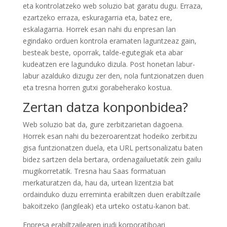
eta kontrolatzeko web soluzio bat garatu dugu. Erraza,
ezartzeko erraza, eskuragarria eta, batez ere,
eskalagarria. Horrek esan nahi du enpresan lan
egindako orduen kontrola eramaten laguntzeaz gain,
besteak beste, oporrak, talde-egutegiak eta abar
kudeatzen ere lagunduko dizula. Post honetan labur-
labur azalduko dizugu zer den, nola funtzionatzen duen
eta tresna horren gutxi gorabeherako kostua.
Zertan datza konponbidea?
Web soluzio bat da, gure zerbitzarietan dagoena.
Horrek esan nahi du bezeroarentzat hodeiko zerbitzu
gisa funtzionatzen duela, eta URL pertsonalizatu baten
bidez sartzen dela bertara, ordenagailuetatik zein gailu
mugikorretatik. Tresna hau Saas formatuan
merkaturatzen da, hau da, urtean lizentzia bat
ordainduko duzu erreminta erabiltzen duen erabiltzaile
bakoitzeko (langileak) eta urteko ostatu-kanon bat.
Enpresa erabiltzailearen irudi korporatiboari