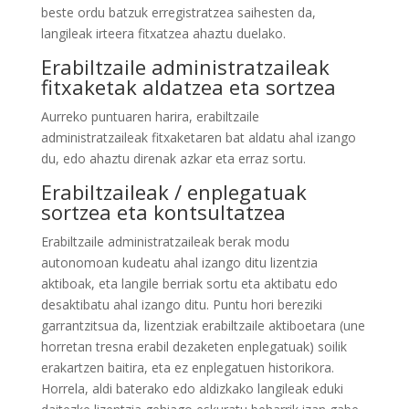
beste ordu batzuk erregistratzea saihesten da,
langileak irteera fitxatzea ahaztu duelako.
Erabiltzaile administratzaileak
fitxaketak aldatzea eta sortzea
Aurreko puntuaren harira, erabiltzaile
administratzaileak fitxaketaren bat aldatu ahal izango
du, edo ahaztu direnak azkar eta erraz sortu.
Erabiltzaileak / enplegatuak
sortzea eta kontsultatzea
Erabiltzaile administratzaileak berak modu
autonomoan kudeatu ahal izango ditu lizentzia
aktiboak, eta langile berriak sortu eta aktibatu edo
desaktibatu ahal izango ditu. Puntu hori bereziki
garrantzitsua da, lizentziak erabiltzaile aktiboetara (une
horretan tresna erabil dezaketen enplegatuak) soilik
erakartzen baitira, eta ez enplegatuen historikora.
Horrela, aldi baterako edo aldizkako langileak eduki