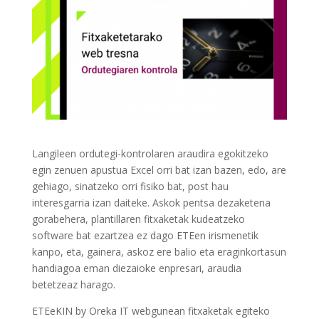
Langileen ordutegi-kontrolaren araudira egokitzeko
egin zenuen apustua Excel orri bat izan bazen, edo, are
gehiago, sinatzeko orri fisiko bat, post hau
interesgarria izan daiteke. Askok pentsa dezaketena
gorabehera, plantillaren fitxaketak kudeatzeko
software bat ezartzea ez dago ETEen irismenetik
kanpo, eta, gainera, askoz ere balio eta eraginkortasun
handiagoa eman diezaioke enpresari, araudia
betetzeaz harago.
ETEeKIN by Oreka IT webgunean fitxaketak egiteko