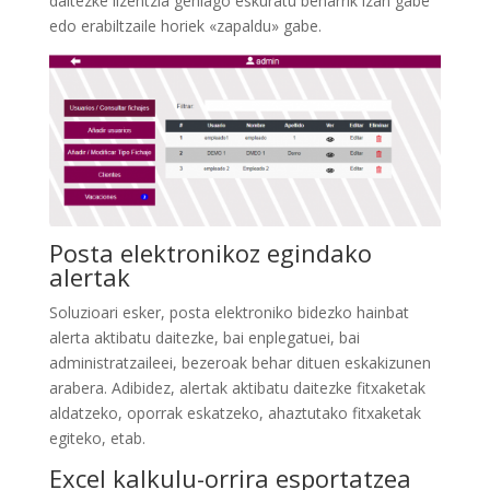
daitezke lizentzia gehiago eskuratu beharrik izan gabe
edo erabiltzaile horiek «zapaldu» gabe.
Posta elektronikoz egindako
alertak
Soluzioari esker, posta elektroniko bidezko hainbat
alerta aktibatu daitezke, bai enplegatuei, bai
administratzaileei, bezeroak behar dituen eskakizunen
arabera. Adibidez, alertak aktibatu daitezke fitxaketak
aldatzeko, oporrak eskatzeko, ahaztutako fitxaketak
egiteko, etab.
Excel kalkulu-orrira esportatzea