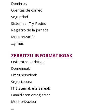
Dominios
Cuentas de correo
Seguridad
Sistemas IT y Redes
Registro de la jornada
Monitorización
…y más
ZERBITZU INFORMATIKOAK
Ostatatze zerbitzua
Domeinuak
Email helbideak
Segurtasuna
IT Sistemak eta Sareak
Lanaldiaren erregistroa
Monitorizazioa
…