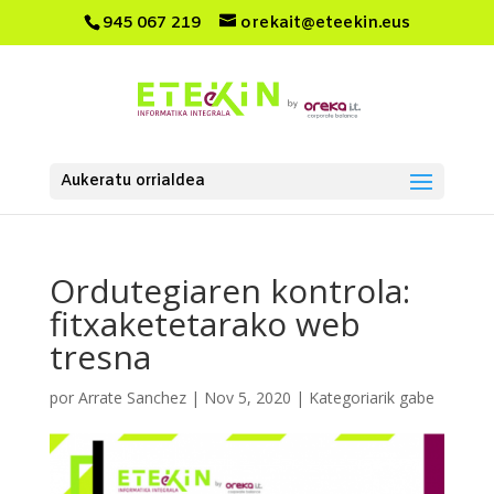
945 067 219
orekait@eteekin.eus
Aukeratu orrialdea
Ordutegiaren kontrola:
fitxaketetarako web
tresna
por
Arrate Sanchez
|
Nov 5, 2020
|
Kategoriarik gabe