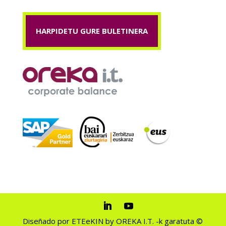
HARPIDETU GURE BULETINERA
Diseñado por ETEeKIN by OREKA I.T. -k garatuta ©