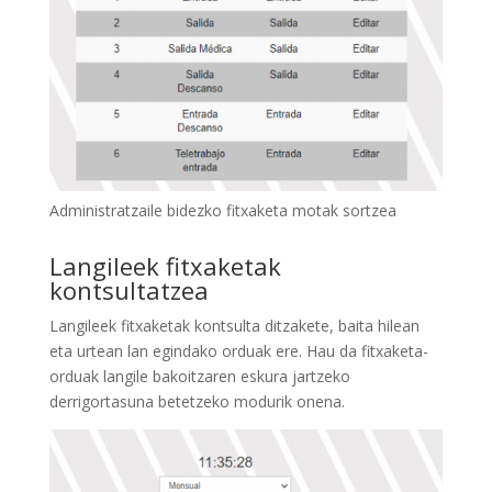
Administratzaile bidezko fitxaketa motak sortzea
Langileek fitxaketak
kontsultatzea
Langileek fitxaketak kontsulta ditzakete, baita hilean
eta urtean lan egindako orduak ere. Hau da fitxaketa-
orduak langile bakoitzaren eskura jartzeko
derrigortasuna betetzeko modurik onena.