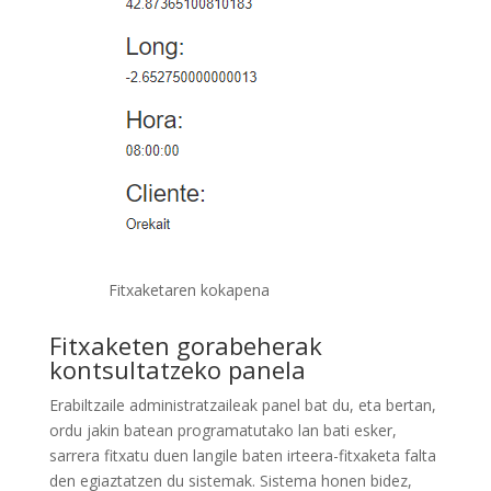
Fitxaketaren kokapena
Fitxaketen gorabeherak
kontsultatzeko panela
Erabiltzaile administratzaileak panel bat du, eta bertan,
ordu jakin batean programatutako lan bati esker,
sarrera fitxatu duen langile baten irteera-fitxaketa falta
den egiaztatzen du sistemak. Sistema honen bidez,