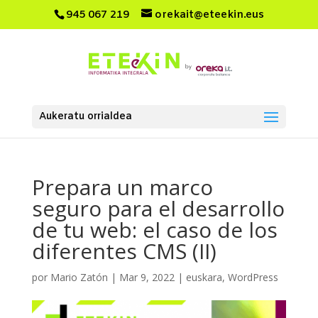
945 067 219
orekait@eteekin.eus
Aukeratu orrialdea
Prepara un marco
seguro para el desarrollo
de tu web: el caso de los
diferentes CMS (II)
por
Mario Zatón
|
Mar 9, 2022
|
euskara
,
WordPress