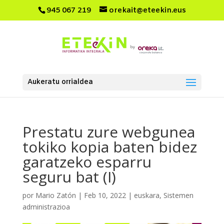
945 067 219
orekait@eteekin.eus
Aukeratu orrialdea
Prestatu zure webgunea
tokiko kopia baten bidez
garatzeko esparru
seguru bat (I)
por
Mario Zatón
|
Feb 10, 2022
|
euskara
,
Sistemen
administrazioa