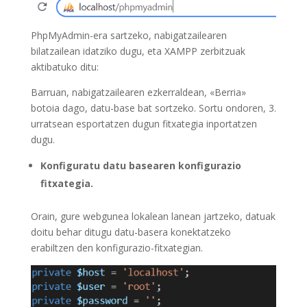
PhpMyAdmin-era sartzeko, nabigatzailearen
bilatzailean idatziko dugu, eta XAMPP zerbitzuak
aktibatuko ditu:
Barruan, nabigatzailearen ezkerraldean, «Berria»
botoia dago, datu-base bat sortzeko. Sortu ondoren, 3.
urratsean esportatzen dugun fitxategia inportatzen
dugu.
Konfiguratu datu basearen konfigurazio
fitxategia.
Orain, gure webgunea lokalean lanean jartzeko, datuak
doitu behar ditugu datu-basera konektatzeko
erabiltzen den konfigurazio-fitxategian.