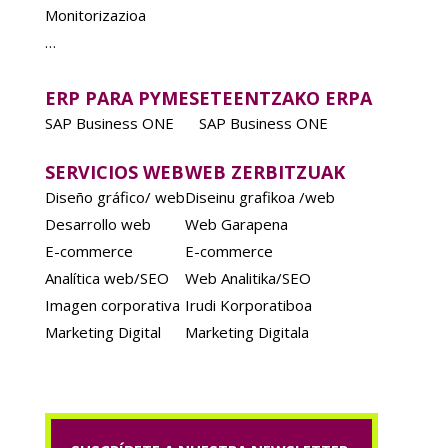
Monitorizazioa
…
ERP PARA PYMES
ETEENTZAKO ERPA
SAP Business ONE
SAP Business ONE
SERVICIOS WEB
WEB ZERBITZUAK
Diseño gráfico/ web
Diseinu grafikoa /web
Desarrollo web
Web Garapena
E-commerce
E-commerce
Analítica web/SEO
Web Analitika/SEO
Imagen corporativa
Irudi Korporatiboa
Marketing Digital
Marketing Digitala