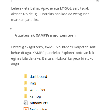
Lehenik eta behin, Apache eta MYSQL zerbitzuak
aktibatuko ditugu. Horrekin nahikoa da webgunea
martxan jartzeko.
Fitxategiak XAMPPra igo genituen.
Fitxategiak igotzeko, XAMPPko ‘htdocs’ karpetan sartu
behar ditugu. XAMPP paneleko ‘Explorer’ botoian klik
eginez bila daiteke. Bertan, ‘Htdocs’ karpeta bilatuko
dugu.