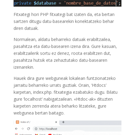
Fitxategi hori PHP fitxategi bat izaten da, eta bertan
sartzen ditugu datu-basearekin konektatzeko behar
diren datuak.
Normalean, aldatu beharreko datuak erabiltzailea,
pasahitza eta datu-basearen izena dira. Gure kasuan,
erabiltzailerik sortu ez denez, roota erabiltzen dut,
pasahitza hutsik eta zehaztutako datu-basearen
izenarekin.
Hauek dira gure webguneak lokalean funtzionatzeko
jarraitu beharreko urrats guztiak. Orain, ‘Htdocs’
karpetan, index.php. fitxategia ezabatuko dugu. Bilatu
gure ‘localhost’ nabigatzailean. «Htdoc-ak» dituzten
karpeten zerrenda atera beharko litzateke, gure
webgunea bertan baitago.