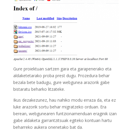
Gure proiektuan sartzen gara eta garapenerako eta
aldaketetarako proba prest dugu. Prozedura behar
bezala bete badugu, gure webgunea arazorik gabe
bistaratu beharko litzateke.
Ikus dezakezunez, hau nahiko modu erraza da, eta ez
luke arazorik sortu behar migratzeko orduan. Era
berean, webgunearen funtzionamenduan eraginik izan
gabe aldaketa garrantzitsuak egiteko kontuan hartu
beharreko aukera onenetako bat da.