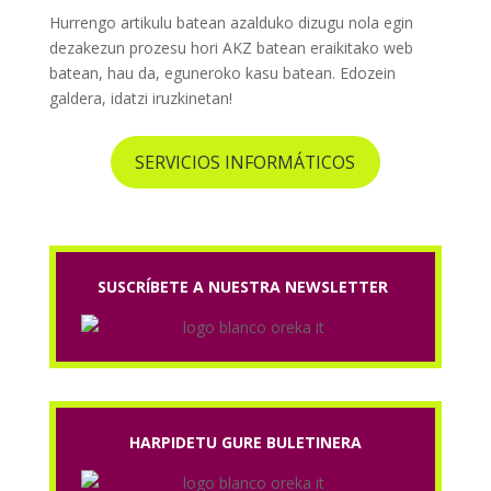
Hurrengo artikulu batean azalduko dizugu nola egin
dezakezun prozesu hori AKZ batean eraikitako web
batean, hau da, eguneroko kasu batean. Edozein
galdera, idatzi iruzkinetan!
SERVICIOS INFORMÁTICOS
SUSCRÍBETE A NUESTRA NEWSLETTER
HARPIDETU GURE BULETINERA