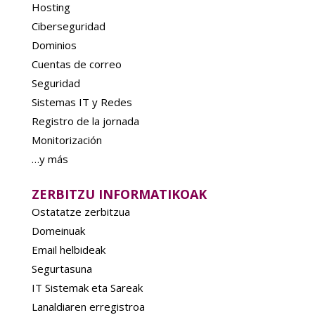
Hosting
Ciberseguridad
Dominios
Cuentas de correo
Seguridad
Sistemas IT y Redes
Registro de la jornada
Monitorización
…y más
ZERBITZU INFORMATIKOAK
Ostatatze zerbitzua
Domeinuak
Email helbideak
Segurtasuna
IT Sistemak eta Sareak
Lanaldiaren erregistroa