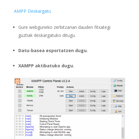
AMPP Deskargatu
Gure webguneko zerbitzarian dauden fitxategi
guztiak deskargatuko ditugu.
Datu-basea esportatzen dugu.
XAMPP aktibatuko dugu.