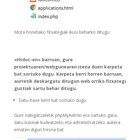
Mota honetako fitxategiak ikusi beharko ditugu:
«Htdoc-en» barruan, gure
proiektuaren/webgunearen izena duen karpeta
bat sortuko dugu. Karpeta berri horren barruan,
aurretik deskargatu ditugun web orriko fitxategi
guztiak sartu behar ditugu.
Datu-base berri bat sortuko dugu.
Gure nabigatzailetik phpMyAdmin-era sartuko gara,
datu-baseak kudeatzeko eta administratzeko aukera
ematen digun tresna bat.