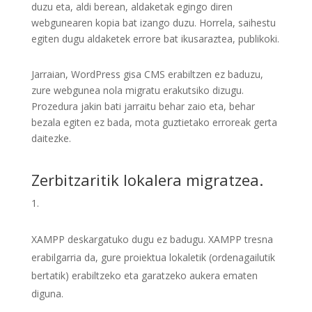
duzu eta, aldi berean, aldaketak egingo diren
webgunearen kopia bat izango duzu. Horrela, saihestu
egiten dugu aldaketek errore bat ikusaraztea, publikoki.
Jarraian, WordPress gisa CMS erabiltzen ez baduzu,
zure webgunea nola migratu erakutsiko dizugu.
Prozedura jakin bati jarraitu behar zaio eta, behar
bezala egiten ez bada, mota guztietako erroreak gerta
daitezke.
Zerbitzaritik lokalera migratzea.
XAMPP deskargatuko dugu ez badugu. XAMPP tresna
erabilgarria da, gure proiektua lokaletik (ordenagailutik
bertatik) erabiltzeko eta garatzeko aukera ematen
diguna.