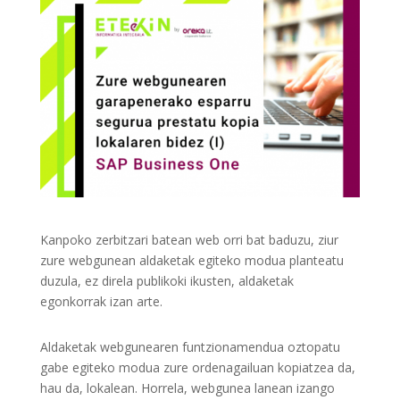
Kanpoko zerbitzari batean web orri bat baduzu, ziur
zure webgunean aldaketak egiteko modua planteatu
duzula, ez direla publikoki ikusten, aldaketak
egonkorrak izan arte.
Aldaketak webgunearen funtzionamendua oztopatu
gabe egiteko modua zure ordenagailuan kopiatzea da,
hau da, lokalean. Horrela, webgunea lanean izango