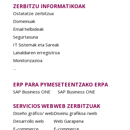
ZERBITZU INFORMATIKOAK
Ostatatze zerbitzua
Domeinuak
Email helbideak
Segurtasuna
IT Sistemak eta Sareak
Lanaldiaren erregistroa
Monitorizazioa
…
ERP PARA PYMES
ETEENTZAKO ERPA
SAP Business ONE
SAP Business ONE
SERVICIOS WEB
WEB ZERBITZUAK
Diseño gráfico/ web
Diseinu grafikoa /web
Desarrollo web
Web Garapena
E-commerce
E-commerce