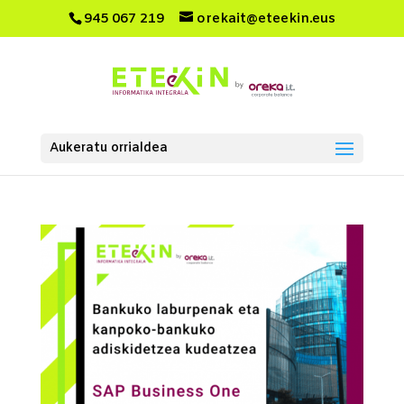
945 067 219
orekait@eteekin.eus
Aukeratu orrialdea