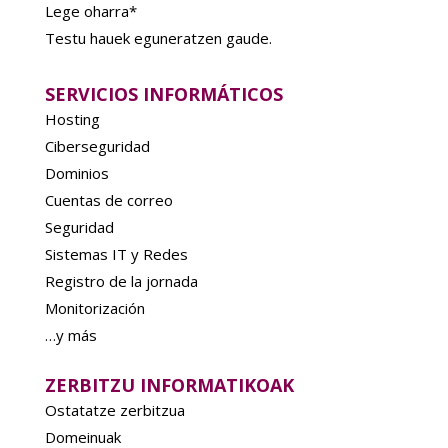
Lege oharra*
Testu hauek eguneratzen gaude.
SERVICIOS INFORMÁTICOS
Hosting
Ciberseguridad
Dominios
Cuentas de correo
Seguridad
Sistemas IT y Redes
Registro de la jornada
Monitorización
…y más
ZERBITZU INFORMATIKOAK
Ostatatze zerbitzua
Domeinuak