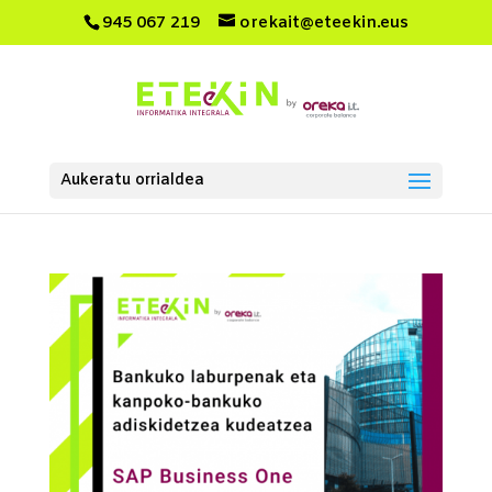
945 067 219
orekait@eteekin.eus
Aukeratu orrialdea