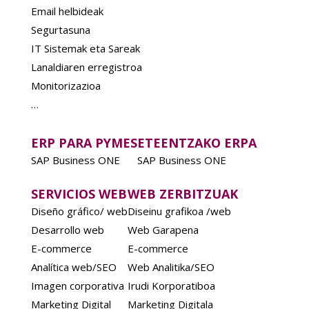
Email helbideak
Segurtasuna
IT Sistemak eta Sareak
Lanaldiaren erregistroa
Monitorizazioa
…
ERP PARA PYMES
ETEENTZAKO ERPA
SAP Business ONE
SAP Business ONE
SERVICIOS WEB
WEB ZERBITZUAK
Diseño gráfico/ web
Diseinu grafikoa /web
Desarrollo web
Web Garapena
E-commerce
E-commerce
Analítica web/SEO
Web Analitika/SEO
Imagen corporativa
Irudi Korporatiboa
Marketing Digital
Marketing Digitala