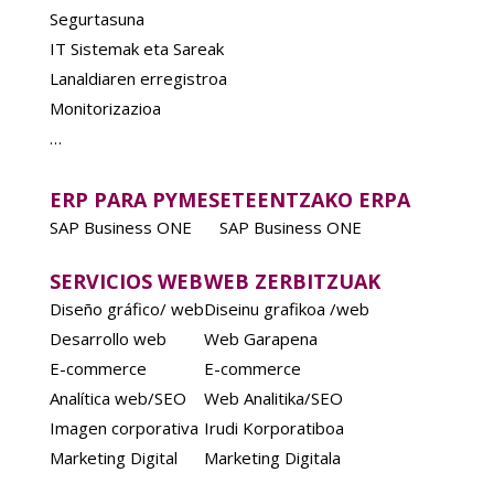
Segurtasuna
IT Sistemak eta Sareak
Lanaldiaren erregistroa
Monitorizazioa
…
ERP PARA PYMES
ETEENTZAKO ERPA
SAP Business ONE
SAP Business ONE
SERVICIOS WEB
WEB ZERBITZUAK
Diseño gráfico/ web
Diseinu grafikoa /web
Desarrollo web
Web Garapena
E-commerce
E-commerce
Analítica web/SEO
Web Analitika/SEO
Imagen corporativa
Irudi Korporatiboa
Marketing Digital
Marketing Digitala