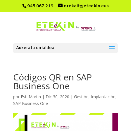
945 067 219
orekait@eteekin.eus
Aukeratu orrialdea
Códigos QR en SAP
Business One
por
Esti Martin
|
Dic 30, 2020
|
Gestión
,
Implantación
,
SAP Business One