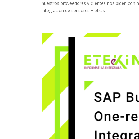
nuestros proveedores y clientes nos piden con
integración de sensores y otras...