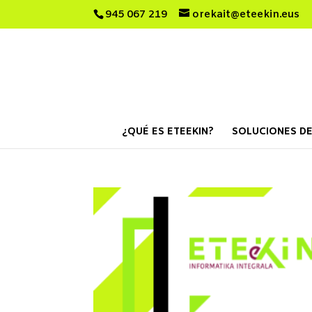
945 067 219
orekait@eteekin.eus
¿QUÉ ES ETEEKIN?
SOLUCIONES DE