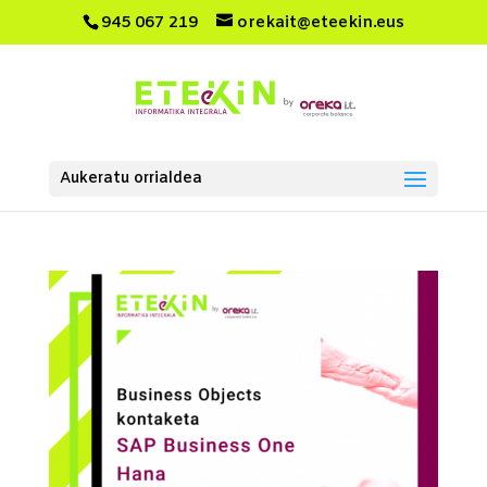
945 067 219
orekait@eteekin.eus
Aukeratu orrialdea