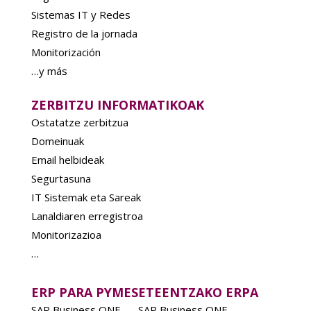
Sistemas IT y Redes
Registro de la jornada
Monitorización
…y más
ZERBITZU INFORMATIKOAK
Ostatatze zerbitzua
Domeinuak
Email helbideak
Segurtasuna
IT Sistemak eta Sareak
Lanaldiaren erregistroa
Monitorizazioa
…
ERP PARA PYMES
ETEENTZAKO ERPA
SAP Business ONE
SAP Business ONE