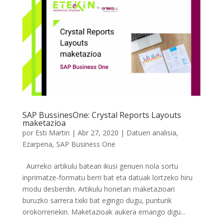
SAP BussinesOne: Crystal Reports Layouts
maketazioa
por
Esti Martin
|
Abr 27, 2020
|
Datuen analisia
,
Ezarpena
,
SAP Business One
Aurreko artikulu batean ikusi genuen nola sortu
inprimatze-formatu berri bat eta datuak lortzeko hiru
modu desberdin. Artikulu honetan maketazioari
buruzko sarrera txiki bat egingo dugu, punturik
orokorrenekin. Maketazioak aukera emango digu...