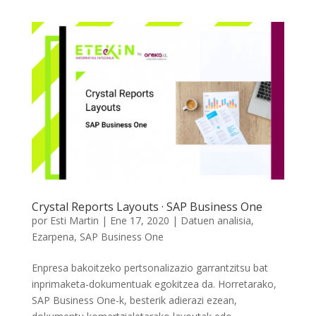
Crystal Reports Layouts · SAP Business One
por
Esti Martin
|
Ene 17, 2020
|
Datuen analisia
,
Ezarpena
,
SAP Business One
Enpresa bakoitzeko pertsonalizazio garrantzitsu bat
inprimaketa-dokumentuak egokitzea da. Horretarako,
SAP Business One-k, besterik adierazi ezean,