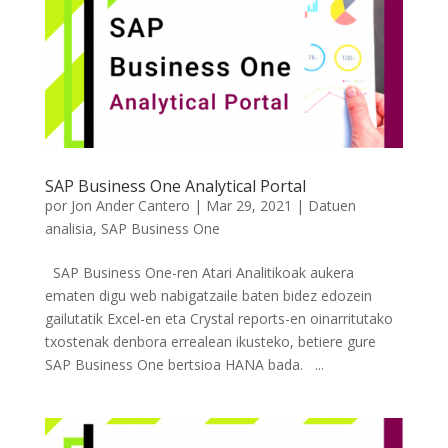
SAP Business One Analytical Portal
por
Jon Ander Cantero
|
Mar 29, 2021
|
Datuen
analisia
,
SAP Business One
SAP Business One-ren Atari Analitikoak aukera
ematen digu web nabigatzaile baten bidez edozein
gailutatik Excel-en eta Crystal reports-en oinarritutako
txostenak denbora errealean ikusteko, betiere gure
SAP Business One bertsioa HANA bada. ...