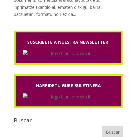
dokumentu komertzialetarako layoutak edo
inprimatze-txantiloiak ematen dizkigu, baina,
batzuetan, formatu hori ez da...
SUSCRÍBETE A NUESTRA NEWSLETTER
HARPIDETU GURE BULETINERA
Buscar