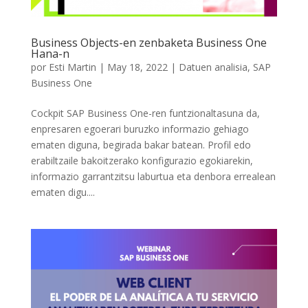
Business Objects-en zenbaketa Business One
Hana-n
por
Esti Martin
|
May 18, 2022
|
Datuen analisia
,
SAP
Business One
Cockpit SAP Business One-ren funtzionaltasuna da,
enpresaren egoerari buruzko informazio gehiago
ematen diguna, begirada bakar batean. Profil edo
erabiltzaile bakoitzerako konfigurazio egokiarekin,
informazio garrantzitsu laburtua eta denbora errealean
ematen digu....