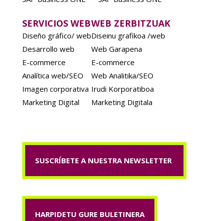
SERVICIOS WEB
WEB ZERBITZUAK
Diseño gráfico/ web
Diseinu grafikoa /web
Desarrollo web
Web Garapena
E-commerce
E-commerce
Analítica web/SEO
Web Analitika/SEO
Imagen corporativa
Irudi Korporatiboa
Marketing Digital
Marketing Digitala
SUSCRÍBETE A NUESTRA NEWSLETTER
HARPIDETU GURE BULETINERA