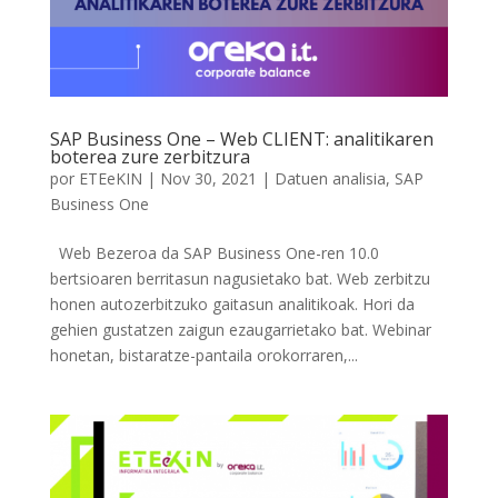
SAP Business One – Web CLIENT: analitikaren
boterea zure zerbitzura
por
ETEeKIN
|
Nov 30, 2021
|
Datuen analisia
,
SAP
Business One
Web Bezeroa da SAP Business One-ren 10.0
bertsioaren berritasun nagusietako bat. Web zerbitzu
honen autozerbitzuko gaitasun analitikoak. Hori da
gehien gustatzen zaigun ezaugarrietako bat. Webinar
honetan, bistaratze-pantaila orokorraren,...