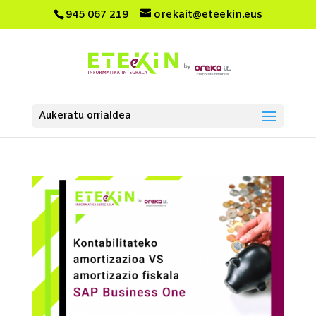
945 067 219
orekait@eteekin.eus
Aukeratu orrialdea