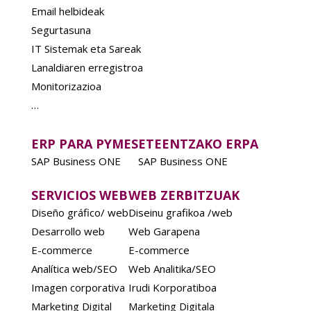
Email helbideak
Segurtasuna
IT Sistemak eta Sareak
Lanaldiaren erregistroa
Monitorizazioa
…
ERP PARA PYMES
ETEENTZAKO ERPA
SAP Business ONE
SAP Business ONE
SERVICIOS WEB
WEB ZERBITZUAK
Diseño gráfico/ web
Diseinu grafikoa /web
Desarrollo web
Web Garapena
E-commerce
E-commerce
Analítica web/SEO
Web Analitika/SEO
Imagen corporativa
Irudi Korporatiboa
Marketing Digital
Marketing Digitala