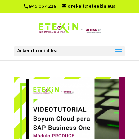
945 067 219
orekait@eteekin.eus
Aukeratu orrialdea