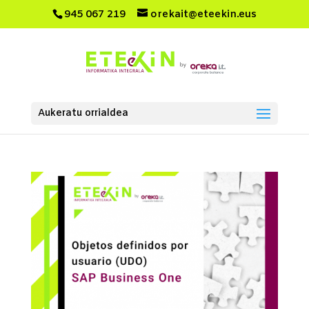
945 067 219
orekait@eteekin.eus
Aukeratu orrialdea