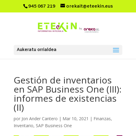
945 067 219
orekait@eteekin.eus
Aukeratu orrialdea
Gestión de inventarios
en SAP Business One (III):
informes de existencias
(II)
por
Jon Ander Cantero
|
Mar 10, 2021
|
Finanzas
,
Inventario
,
SAP Business One