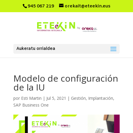
945 067 219
orekait@eteekin.eus
Aukeratu orrialdea
Modelo de configuración
de la IU
por
Esti Martin
|
Jul 5, 2021
|
Gestión
,
Implantación
,
SAP Business One